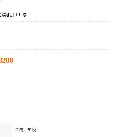
市
光镭雕加工厂家
8208
金属，塑胶