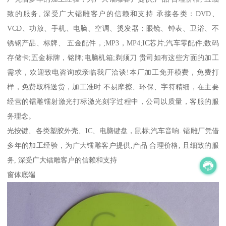
致的服务, 深受广大镭雕客户的信赖和支持 承接各类：DVD、
VCD、功放、手机、电脑、空调、烫发器；眼镜、钟表、卫浴、不
锈钢产品、标牌、 五金配件，;MP3，MP4;IC芯片;汽车零配件;数码
存储卡;五金标牌，铭牌;电脑机箱;剃须刀 贵司如有这些方面的加工
需求，欢迎致电咨询或亲临我厂洽谈!本厂加工免开模费，免费打
样，免费取料送货，加工准时 不易摩擦、环保、字符精细，在主要
经营的镭雕镭射激光打标激光刻字过程中，公司以质量，客服的服
务理念。
光按键、各类塑胶外壳、IC、电脑键盘，鼠标;汽车音响. 镭雕厂凭借
多年的加工经验，为广大镭雕客户提供,产品 合理价格, 且细致的服
务, 深受广大镭雕客户的信赖和支持
窗体底端