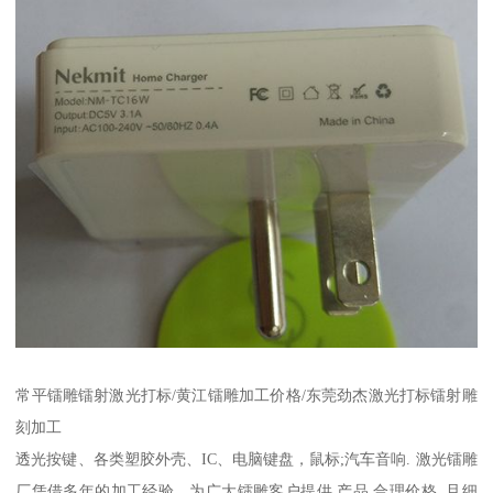
常平镭雕镭射激光打标/黄江镭雕加工价格/东莞劲杰激光打标镭射雕
刻加工
透光按键、各类塑胶外壳、IC、电脑键盘，鼠标;汽车音响. 激光镭雕
厂凭借多年的加工经验，为广大镭雕客户提供,产品 合理价格, 且细