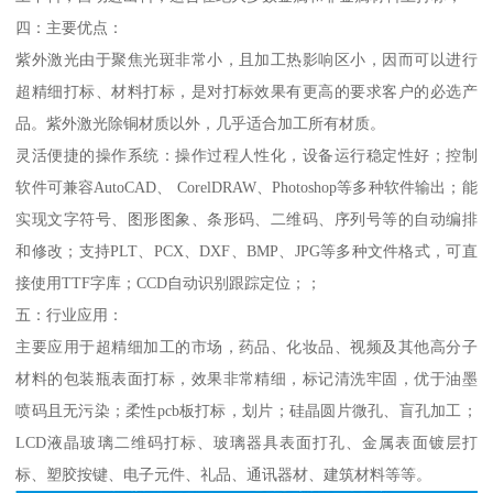
四：主要优点：
紫外激光由于聚焦光斑非常小，且加工热影响区小，因而可以进行
超精细打标、材料打标，是对打标效果有更高的要求客户的必选产
品。紫外激光除铜材质以外，几乎适合加工所有材质。
灵活便捷的操作系统：操作过程人性化，设备运行稳定性好；控制
软件可兼容AutoCAD、 CorelDRAW、Photoshop等多种软件输出；能
实现文字符号、图形图象、条形码、二维码、序列号等的自动编排
和修改；支持PLT、PCX、DXF、BMP、JPG等多种文件格式，可直
接使用TTF字库；CCD自动识别跟踪定位；；
五：行业应用：
主要应用于超精细加工的市场，药品、化妆品、视频及其他高分子
材料的包装瓶表面打标，效果非常精细，标记清洗牢固，优于油墨
喷码且无污染；柔性pcb板打标，划片；硅晶圆片微孔、盲孔加工；
LCD液晶玻璃二维码打标、玻璃器具表面打孔、金属表面镀层打
标、塑胶按键、电子元件、礼品、通讯器材、建筑材料等等。