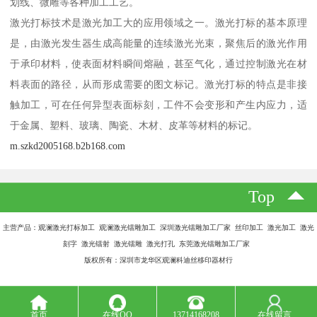
划线、微雕等各种加工工艺。
激光打标技术是激光加工大的应用领域之一。激光打标的基本原理
是，由激光发生器生成高能量的连续激光光束，聚焦后的激光作用
于承印材料，使表面材料瞬间熔融，甚至气化，通过控制激光在材
料表面的路径，从而形成需要的图文标记。激光打标的特点是非接
触加工，可在任何异型表面标刻，工件不会变形和产生内应力，适
于金属、塑料、玻璃、陶瓷、木材、皮革等材料的标记。
m.szkd2005168.b2b168.com
Top
主营产品：观澜激光打标加工 观澜激光镭雕加工 深圳激光镭雕加工厂家 丝印加工 激光加工 激光
刻字 激光镭射 激光镭雕 激光打孔 东莞激光镭雕加工厂家
版权所有：深圳市龙华区观澜科迪丝移印器材行
首页
在线QQ
13714168208
在线留言