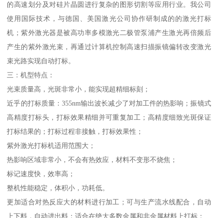
的高速划分及对硅片晶圆进行复杂的图形切割等应用行业。我公司
使用国际技术，与德国、美国激光公司协作研制成的的激光打标
机；紫外激光器是被高功率多模激光二极管泵浦产生激光再倍频后
产生的紫外激光束，再通过计算机控制高速扫描振镜偏转改变激光
束光路实现自动打标。
三：机型特点：
光束质量高，光斑非常小，能实现超精细标刻；
近乎的打标质量：355nm输出波长减少了对加工件的热影响；振镜式
高精度打标头，打标效果精细并可重复加工；高精度细致光斑保证
打标结果的；打标过程非接触，打标效果性；
紫外激光打标机适用范围大；
热影响区域非常小，不会有热效应，材料不变形不烧焦；
标记速度快，效率高；
整机性能稳定，体积小，功耗低。
更加适合对热反应大的材料进行加工；可与生产流水线配合，自动
上下料，自动进出料；适合在绝大多数金属和非金属材料上打标；