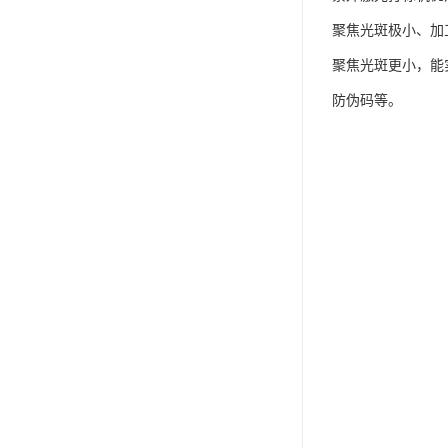
聚焦光斑极小、加
聚焦光斑更小，能
防伪码等。