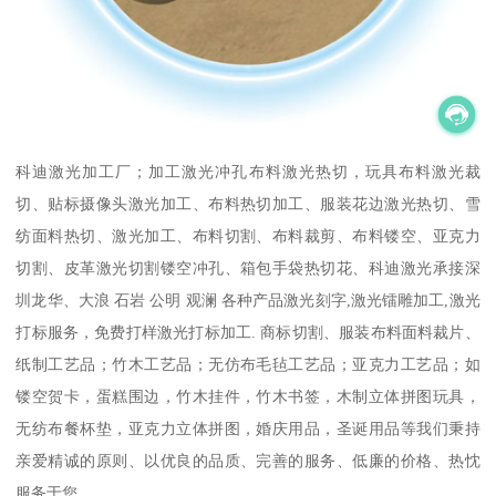
科迪激光加工厂；加工激光冲孔布料激光热切，玩具布料激光裁
切、贴标摄像头激光加工、布料热切加工、服装花边激光热切、雪
纺面料热切、激光加工、布料切割、布料裁剪、布料镂空、亚克力
切割、皮革激光切割镂空冲孔、箱包手袋热切花、科迪激光承接深
圳龙华、大浪 石岩 公明 观澜 各种产品激光刻字,激光镭雕加工,激光
打标服务，免费打样激光打标加工. 商标切割、服装布料面料裁片、
纸制工艺品；竹木工艺品；无仿布毛毡工艺品；亚克力工艺品；如
镂空贺卡，蛋糕围边，竹木挂件，竹木书签，木制立体拼图玩具，
无纺布餐杯垫，亚克力立体拼图，婚庆用品，圣诞用品等我们秉持
亲爱精诚的原则、以优良的品质、完善的服务、低廉的价格、热忱
服务于您。