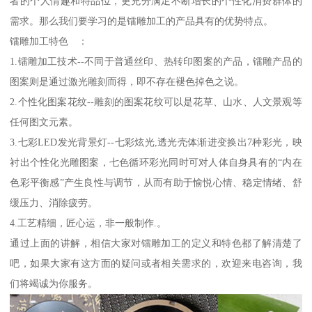
者的个人情趣和特品位，更充分满足不断增长的个性化消费群体的
需求。那么我们要学习的是镭雕加工的产品具有的优势特点。
镭雕加工特色 ：
1.镭雕加工技术--不同于普通丝印、热转印图案的产品，镭雕产品的
图案则是通过激光雕刻而得，即不存在褪色掉色之说。
2.个性化图案花纹--雕刻的图案花纹可以是花草、山水、人文景观等
任何图文元素。
3.七彩LED发光背景灯--七彩炫光,透光壳体渐进变换出7种彩光，映
衬出个性化光雕图案，七色循环彩光同时可对人体自身具有的“内在
色彩平衡感”产生良性与调节，从而有助于愉悦心情、稳定情绪、舒
缓压力、消除疲劳。
4.工艺精细，匠心运，非一般制作.。
通过上面的讲解，相信大家对镭雕加工的定义和特色都了解清楚了
吧，如果大家有这方面的疑问或者相关需求的，欢迎来电咨询，我
们将竭诚为你服务。