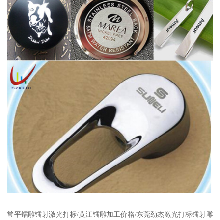
常平镭雕镭射激光打标/黄江镭雕加工价格/东莞劲杰激光打标镭射雕