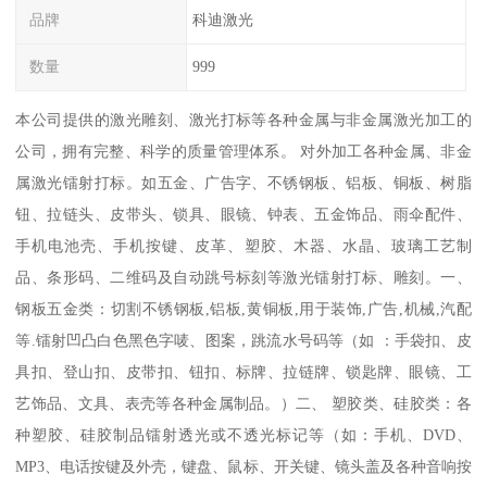
品牌
科迪激光
数量
999
本公司提供的激光雕刻、激光打标等各种金属与非金属激光加工的
公司，拥有完整、科学的质量管理体系。 对外加工各种金属、非金
属激光镭射打标。如五金、广告字、不锈钢板、铝板、铜板、树脂
钮、拉链头、皮带头、锁具、眼镜、钟表、五金饰品、雨伞配件、
手机电池壳、手机按键、皮革、塑胶、木器、水晶、玻璃工艺制
品、条形码、二维码及自动跳号标刻等激光镭射打标、雕刻。一、
钢板五金类：切割不锈钢板,铝板,黄铜板,用于装饰,广告,机械,汽配
等.镭射凹凸白色黑色字唛、图案，跳流水号码等（如 ：手袋扣、皮
具扣、登山扣、皮带扣、钮扣、标牌、拉链牌、锁匙牌、眼镜、工
艺饰品、文具、表壳等各种金属制品。）二、 塑胶类、硅胶类：各
种塑胶、硅胶制品镭射透光或不透光标记等（如：手机、DVD、
MP3、电话按键及外壳，键盘、鼠标、开关键、镜头盖及各种音响按