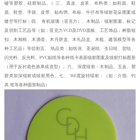
键等塑胶、硅胶制品。）三、 真皮、皮革、布料类：如鞋面、鞋
底、鞋垫、手袋、皮带、贴布绣、布标、牛仔布等镭射花朵图案或
镂空等打标；四、 有机玻璃（亚克力）、木制品：镭射图案、标记
及切割工艺品等（如：亚克力VCD及DVD面板、工艺饰品；树脂钮
扣、木相框、木酒壶、木月饼盒、木礼品盒、木梳、建筑模型等各
种工艺品）等切割五、 纸品类：如纸张、圣诞咭、生日咭、贺咭、
闪光料、反光料、PVC贴纸等各种纸卡表面镭射图案及镭射打标图形
（用于反衬底色效果或造型）。六、 深度镭射：木制品、五金、塑
胶类加深镭射或镭射黑色。七、 360度旋转镭射：（如：介指、钓
具,笔等各种圆形制品）