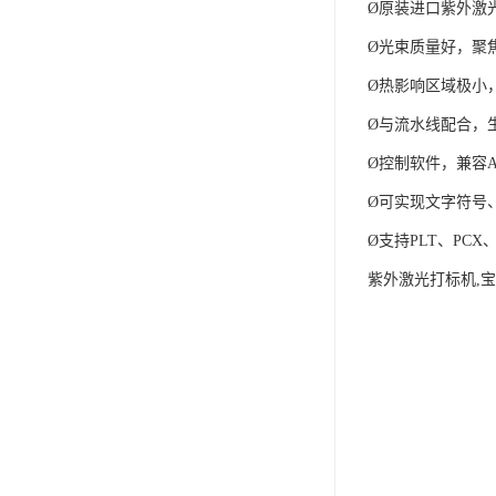
Ø原装进口紫外激
Ø光束质量好，聚
Ø热影响区域极小
Ø与流水线配合，
Ø控制软件，兼容Aut
Ø可实现文字符号
Ø支持PLT、PC
紫外激光打标机,