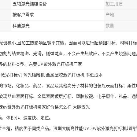
五轴激光镭雕设备
加工用途
按客户需求
产地
科迪激光
数量
光斑极小,且加工热影响区微乎其微，因而可以进行超精细打标、材料打
切割的结果精密、光滑，侧壁陡直，不会产生热效应，不会产生烧焦问题，很
多的材料类型。东莞UV紫外激光打标机厂家
外激光打标机 蓝光镭雕机 金属塑胶激光打标机 率低成本
的市场，化妆品、药品、食品及其他高分子材料的包装瓶表面打标；柔性P
玻璃器皿表面打标、金属表面镀层打标、塑胶按键、电子原件、礼品、通
速uv紫外激光打标机哪家好价格怎么样 大鹏激光
镜，体积小、速度快、定位。
定位全程，精度优于同类产品。深圳大鹏高性能UV-3W紫外激光打标机超