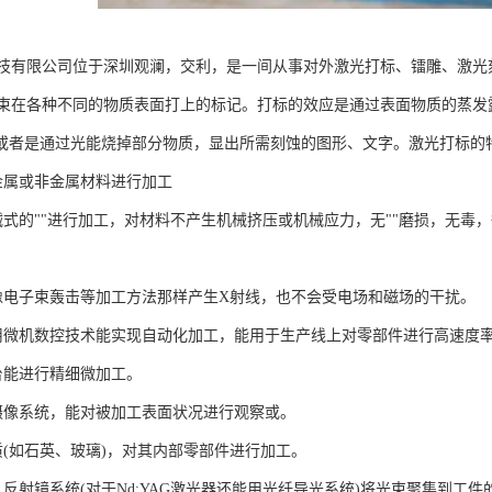
技有限公司位于深圳观澜，交利，是一间从事对外激光打标、镭雕、激光
束在各种不同的物质表面打上的标记。打标的效应是通过表面物质的蒸发
，或者是通过光能烧掉部分物质，显出所需刻蚀的图形、文字。激光打标的特
数金属或非金属材料进行加工
机械式的""进行加工，对材料不产生机械挤压或机械应力，无""磨损，无毒
不会像电子束轰击等加工方法那样产生X射线，也不会受电场和磁场的干扰。
，使用微机数控技术能实现自动化加工，能用于生产线上对零部件进行高速
作台能进行精细微加工。
或摄像系统，能对被加工表面状况进行观察或。
物质(如石英、玻璃)，对其内部零部件进行加工。
镜、反射镜系统(对于Nd:YAG激光器还能用光纤导光系统)将光束聚集到工