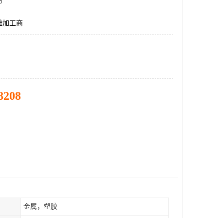
市
雕加工商
8208
金属，塑胶