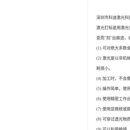
深圳市科迪激光科
激光打标是用激光
变而"刻"出痕迹
(1) 可对绝大多
(2) 激光是以非
耗很小。
(4) 加工时，
(5) 操作简单
(6) 使用精密工
(7) 使用显微统
(8) 可穿过透光
(9) 可以利用棱