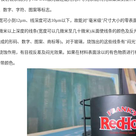
形码、数字、字符、图案等标志。
的线宽可小到12μm、线深度可达10μm以下，故能对"毫米级"尺寸大小的零
微米以上深度的线条(宽度可以几微米至几十微米)从面使线条的颜色及反
构成的形码、数字、图案、商标等)。对于玻璃，烧蚀出的这些线条有"闷光"
烧蚀作用，有目视反差及闷光效果。如果在材料表面涂以的有色物质进行
它带颜色。