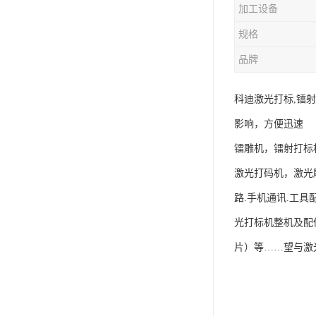
加工设备
规格
品牌
科迪激光打标,镭
影响，方便迅速
镭雕机，镭射打标
激光打码机，激光
路.手机通讯.工具
光打标机整机及配
片）等……望与激