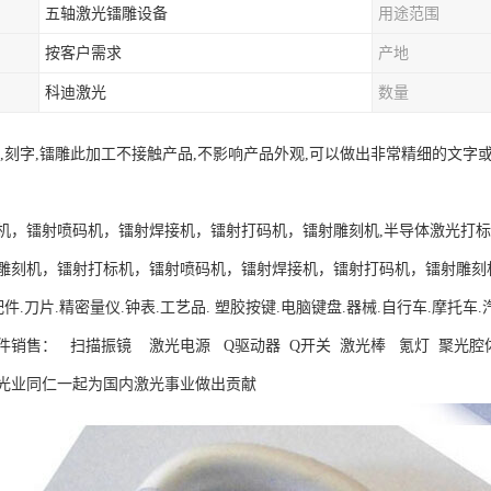
五轴激光镭雕设备
用途范围
按客户需求
产地
科迪激光
数量
射,刻字,镭雕此加工不接触产品,不影响产品外观,可以做出非常精细的文
机，镭射喷码机，镭射焊接机，镭射打码机，镭射雕刻机,半导体激光打
雕刻机，镭射打标机，镭射喷码机，镭射焊接机，镭射打码机，镭射雕刻
配件.刀片.精密量仪.钟表.工艺品. 塑胶按键.电脑键盘.器械.自行车.摩
件销售： 扫描振镜 激光电源 Q驱动器 Q开关 激光棒 氪灯 聚光腔
光业同仁一起为国内激光事业做出贡献