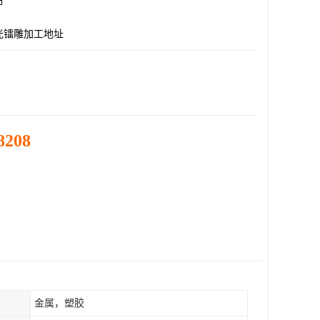
市
光镭雕加工地址
8208
金属，塑胶