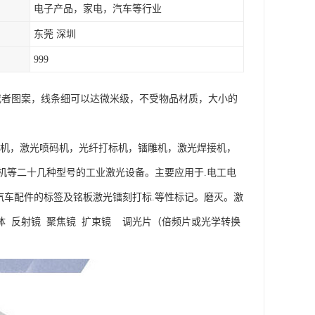
电子产品，家电，汽车等行业
东莞 深圳
999
字或者图案，线条细可以达微米级，不受物品材质，大小的
标机，激光喷码机，光纤打标机，镭雕机，激光焊接机，
机等二十几种型号的工业激光设备。主要应用于.电工电
托车.汽车配件的标签及铭板激光镭刻打标.等性标记。磨灭。激
体 反射镜 聚焦镜 扩束镜 调光片（倍频片或光学转换