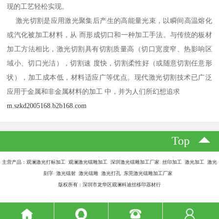
现的工艺轻松实现。
激光切割是应用激光聚集后产生的高能量光束，以瞬间高温熔化
或汽化被加工材料，从 而形成切口和一种加工手法。与传统的板材
加工方法相比，激光切割具有切割质量高（切口宽度窄、热影响区
域小、切口光洁），切割速 度快，切割柔性好（或随意切割任意形
状），加工成本低，材料适应广等优点。现代激光切割技术已广泛
应用于金属和非金属材料的加工 中，并为人们所幻想追求
m.szkd2005168.b2b168.com
Top
主营产品：观澜激光打标加工 观澜激光镭雕加工 深圳激光镭雕加工厂家 丝印加工 激光加工 激光
刻字 激光镭射 激光镭雕 激光打孔 东莞激光镭雕加工厂家
版权所有：深圳市龙华区观澜科迪丝移印器材行