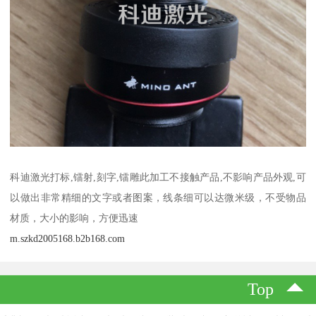
科迪激光打标,镭射,刻字,镭雕此加工不接触产品,不影响产品外观,可
以做出非常精细的文字或者图案，线条细可以达微米级，不受物品
材质，大小的影响，方便迅速
m.szkd2005168.b2b168.com
Top