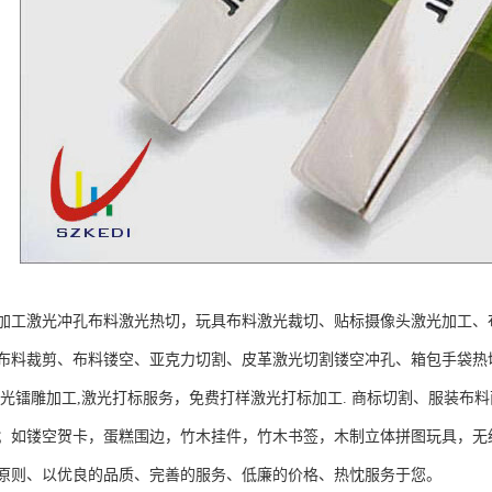
加工激光冲孔布料激光热切，玩具布料激光裁切、贴标摄像头激光加工、
布料裁剪、布料镂空、亚克力切割、皮革激光切割镂空冲孔、箱包手袋热切花
激光镭雕加工,激光打标服务，免费打样激光打标加工. 商标切割、服装布
；如镂空贺卡，蛋糕围边，竹木挂件，竹木书签，木制立体拼图玩具，无
原则、以优良的品质、完善的服务、低廉的价格、热忱服务于您。