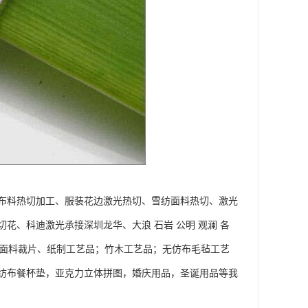
布料热切加工、服装花边激光热切、雪纺面料热切、激光
、科迪激光承接深圳龙华、大浪 石岩 公明 观澜 各
料面料裁片、纸制工艺品；竹木工艺品；无仿布毛毡工艺
纺布餐杯垫，亚克力立体拼图，婚庆用品，圣诞用品等我