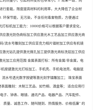
上的热量小，引起材料变形也非常小。5. 效果一致：同
品进行套裁，限度提高材料的利用率，大大降低了企业材
8. 环保节能，无污染，不含任何毒害物质，方便通过
光打标机加工能力：10000价格可以根据客户要求变化，
供应激光防伪商标加工供应激光木工艺品加工供应激光商
码/流水号雕刻加工供应亚克力相片镭射加工供应有机镜
应激光钻孔提供激光微孔加工提供激光商标洗铝加工供应
光加工应用范围 金属表面打标：所有金属/非金属，电
手机按键激光光打标加工、手机壳、手机电池壳、电脑鼠
码、流水号透光数字按键等激光刻字镭雕加工； 珠宝表面
木材表面雕刻：木制工艺品、如竹桐、酒盒等； 适合应用行
、电子、钟表、眼镜、通讯产品、电器产品、汽车配件、
、 质量、诚恳工作、随叫随到、热情服务、价格低廉” 的