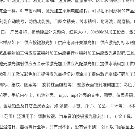
好。4. 热变形小：激光光束细、速度快、能量集中、因此传到被加工材料
完全一样。6. 节省材料：激光加工采用电脑编程，可以把不同形状的产
光雕刻能自动跳号，防伪功能强，且图文精美，线条精细，耐清洗，耐磨损。
出口。 产品名称：移动硬盘外壳颜色：红色大小：50x80MM加工设备：激
它样品如下：供应按键激光加工供应电源开关激光加工供应激光打标印刷
艺品镭射加工供应皮革镭射加工供应铝行材镭射加工供应激光条形码/二维
池壳激光镭射供应五金表带激光加工供应汽配激光加工提供水喷码加工供
微孔加工激光彩色加工提供激光商标切边喷涂加工提供激光商标打码加工激
商标、细纹、图案等； 旋转柱面雕刻等； 塑胶表面镭射雕刻加工：彩色
机壳，手机内存卡，电池外壳， mp3、mp4外壳的文字、图案、仪表条
5银质、金及铂金及其它金属表面，如 颈链、手链、介子、吊坠、耳环等； 
加工范围广泛适用于：塑胶按键、汽车音晌按键激光雕刻加工，五金工具
卫浴洁具、器械等行业等，只有想不到，没有做不到！ 公司以 “顾客至上