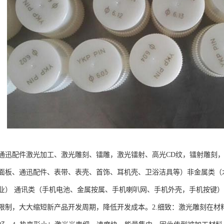
通迅配件激光加工、激光雕刻、镭雕，激光镭射、高光CD纹，镭射雕刻
面板、通迅配件、表带、表壳、首饰、耳机壳、卫浴洁具等）非金属类（
业） 通讯类（手机电池、金属按属、手机喇叭网、手机外壳，手机按键）
制，大大缩短新产品开发周期，降低开发成本。2.细致：激光雕刻在材料表面