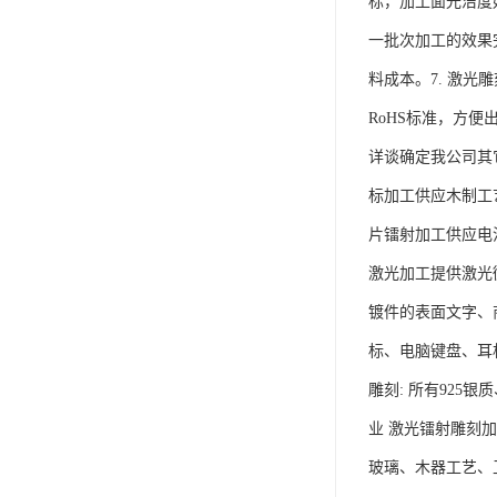
标，加工面光洁度
一批次加工的效果
料成本。7. 激
RoHS标准，方便
详谈确定我公司其
标加工供应木制工
片镭射加工供应电
激光加工提供激光
镀件的表面文字、
标、电脑键盘、耳
雕刻: 所有92
业 激光镭射雕刻
玻璃、木器工艺、