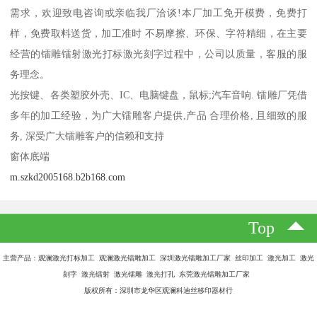
需求，欢迎致电咨询或亲临我厂洽谈!本厂加工免开模费，免费打
样，免费取料送货，加工准时 不易摩擦、环保、字符精细，在主要
经营的镭雕镭射激光打标激光刻字过程中，公司以质量，客服的服
务理念。
光按键、各类塑胶外壳、IC、电脑键盘，鼠标;汽车音响. 镭雕厂凭借
多年的加工经验，为广大镭雕客户提供,产品 合理价格, 且细致的服
务, 深受广大镭雕客户的信赖和支持
窗体底端
m.szkd2005168.b2b168.com
Top
主营产品：观澜激光打标加工 观澜激光镭雕加工 深圳激光镭雕加工厂家 丝印加工 激光加工 激光
刻字 激光镭射 激光镭雕 激光打孔 东莞激光镭雕加工厂家
版权所有：深圳市龙华区观澜科迪丝移印器材行