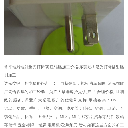
常平镭雕镭射激光打标/黄江镭雕加工价格/东莞劲杰激光打标镭射雕
刻加工
透光按键、各类塑胶外壳、IC、电脑键盘，鼠标;汽车音响. 激光镭雕
厂凭借多年的加工经验，为广大镭雕客户提供,产品 合理价格, 且细
致的服务, 深受广大镭雕客户的信赖和支持 承接各类：DVD、
VCD、功放、手机、电脑、空调、烫发器；眼镜、钟表、卫浴、不
锈钢产品、标牌、 五金配件，;MP3，MP4;IC芯片;汽车零配件;数码
存储卡;五金标牌，铭牌;电脑机箱;剃须刀 贵司如有这些方面的加工