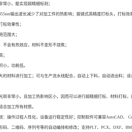
非常小，能实现超精细标刻；
355nm输出波长减少了对加工件的热影响；振镜式高精度打标头，打标
打标效果性；
用范围大；
，不会有热效应，材料不变形不烧焦；
高；
积小，功耗低。
大的材料进行加工；可与生产流水线配合，自动上下料，自动进出料；适
光斑非常小，且加工热影响区小，因而可以进行超精细打标、材料打标，
适合加工所有材质。
：操作过程人性化，设备运行稳定性好；控制软件可兼容AutoCAD、 Corel
码、二维码、序列号等的自动编排和修改；支持PLT、PCX、DXF、BMP