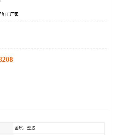
市
标加工厂家
8208
金属，塑胶