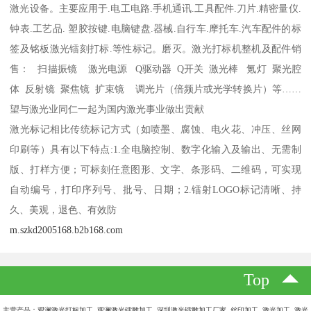
激光设备。主要应用于.电工电路.手机通讯.工具配件.刀片.精密量仪.
钟表.工艺品. 塑胶按键.电脑键盘.器械.自行车.摩托车.汽车配件的标
签及铭板激光镭刻打标.等性标记。磨灭。激光打标机整机及配件销
售： 扫描振镜 激光电源 Q驱动器 Q开关 激光棒 氪灯 聚光腔
体 反射镜 聚焦镜 扩束镜 调光片（倍频片或光学转换片）等……
望与激光业同仁一起为国内激光事业做出贡献
激光标记相比传统标记方式（如喷墨、腐蚀、电火花、冲压、丝网
印刷等）具有以下特点:1.全电脑控制、数字化输入及输出、无需制
版、打样方便；可标刻任意图形、文字、条形码、二维码，可实现
自动编号，打印序列号、批号、日期；2.镭射LOGO标记清晰、持
久、美观，退色、有效防
m.szkd2005168.b2b168.com
Top
主营产品：观澜激光打标加工 观澜激光镭雕加工 深圳激光镭雕加工厂家 丝印加工 激光加工 激光