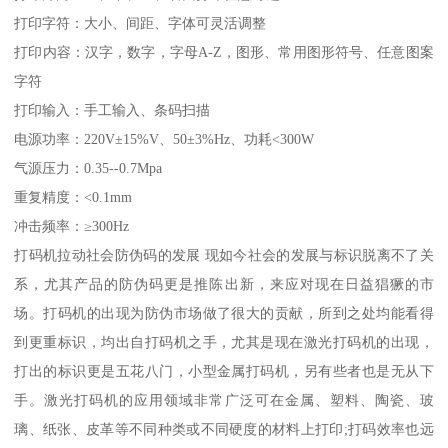
打印字符：大小、间距、字体可灵活调整
打印内容：汉字，数字，字母A-Z，图形、常用图形符号、任意图案
字符
打印输入：手工输入、条码扫描
电源功率：220V±15%V、50±3%Hz、功耗<300W
气源压力：0.35--0.7Mpa
重复精度：<0.1mm
冲击频率：≥300Hz
打码机拉动社会防伪码的发展 现如今社会的发展与标识脱离不了关
系，尤其产品的防伪码更是推陈出新，来应对现在日益猖獗的市
场。打码机的出现为防伪市场做了很大的贡献，所到之处均能看得
到更重标识，均出自打码机之手，尤其是现在激光打码机的出现，
打出的标识更是五花八门，小型金属打码机，另有些者也是无从下
手。激光打码机的应用领域非常广泛可在金属、塑料、陶瓷、玻
璃、纸张、皮革等不同种类或不同硬度的材料上打印;打码效率也远