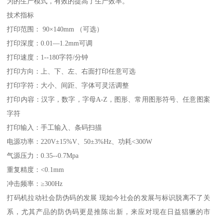
为的生产模式，有效的提高了生产效率。
技术指标
打印范围： 90×140mm （可选）
打印深度：0.01—1.2mm可调
打印速度：1--180字符/分钟
打印方向：上、下、左、右面打印任意可选
打印字符：大小、间距、字体可灵活调整
打印内容：汉字，数字，字母A-Z，图形、常用图形符号、任意图案
字符
打印输入：手工输入、条码扫描
电源功率：220V±15%V、50±3%Hz、功耗<300W
气源压力：0.35--0.7Mpa
重复精度：<0.1mm
冲击频率：≥300Hz
打码机拉动社会防伪码的发展 现如今社会的发展与标识脱离不了关
系，尤其产品的防伪码更是推陈出新，来应对现在日益猖獗的市