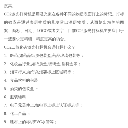
度高。
CO2激光打标机是用激光束在各种不同的物质表面打上的标记。打标
的效应是通过表层物质的蒸发露出深层物质，从而刻出精美的图
案、商标、日期、LOGO或者文字，目前CO2激光打标机主要应用于
一些要求更精细、精度更高的场合。
CO2二氧化碳激光打标机合适打标什么？
1、医药,如药品纸质包装盒,药品玻璃包装等；
2、化妆品行业,如纸质盒,玻璃盒,塑料盒等；
3、烟草行来,如每条烟要标上区域码等；
4、食品饮料的包装；
5、酒类的包装盒上；
6、服装辅料；
7、电子元器件上,如电容上标上认证标志等；
8、化工产品上；
9、建材上的标识PVC水管等；