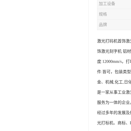
加工设备
规格
品牌
激光打码机首饰激
饰激光刻字机 铝材雕
度:12000mm/s
件:皆可，包装类型:
金、机械,化工,日
是一家从事工业激
服务为一体的企业
经过多年的发展及
光打标机、商标、