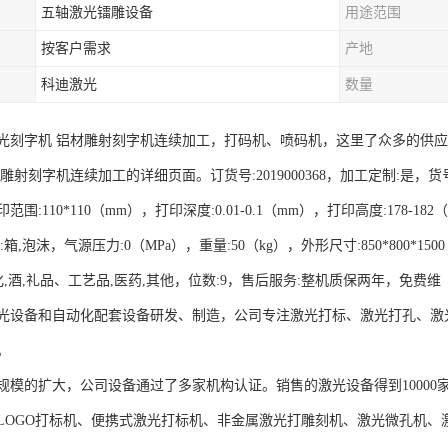
五轴激光镭雕设备
用途范围
按客户需求
产地
科迪激光
数量
光刻字机 铝材雕射刻字机连续加工，打码机、喷码机，这里了众多的供
射刻字机连续加工的详细页面。订货号:2019000368，加工定制:是，货号:625
，打印范围:110*110（mm），打印深度:0.01-0.1（mm），打印高度:1
箱,泡沫，气源压力:0（MPa），重量:50（kg），外形尺寸:850*800*1
化,酒,礼品、工艺品,医药,其他，位数:9，售后服务:整机质保两年，免费维
光设备和自动化配套设备研发、制造，公司专注激光打标、激光打孔、激
。
规模的扩大，公司设备通过了多家机构认证。销售的激光设备得到10000家
LOGO打标机、便携式激光打标机、非金属激光打雕刻机、激光微孔机、