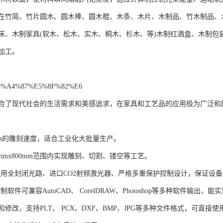
在竹简、竹片圆木、圆木棒、圆木棍、木条、木片、木制品、竹木制品、
床、木制家具(软木、松木、实木、桐木、杉木、等)木制红酒盒、木制包
加工。
%A4%87%E5%8F%82%E6
合了现代社会的生活需求和美感追求，在家具和工艺品的应用极为广泛和
mm/s的雕刻速度，适合工业化大批量生产。
0mmx800mm范围内实现雕刻、切割、镂空等工艺。
采用全封闭光路、进口CO2射频激光器、严格多重保护控制设计，保证设
制软件可兼容AutoCAD、 CorelDRAW、Photoshop等多种软件
修改，支持PLT、 PCX、DXF、BMP、JPG等多种文件格式，可直接使