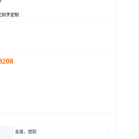
市
光刻字定制
8208
金属，塑胶