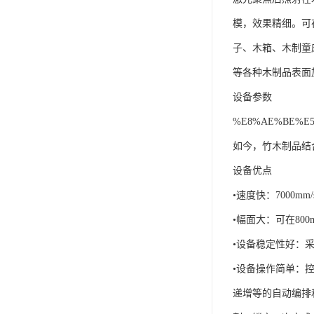
模，效果精细。可
子、木箱、木制童
等各种木制品表面
设备参数
%E8%AE%BE%E5
如今，竹木制品结
设备优点
•速度快：7000
•幅面大：可在80
•设备稳定性好：
•设备操作简单：控
递增等的自动编排和