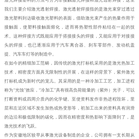
激光焊接塑料的方法可分为非接触激光焊接和激光透射焊接，这里
我们主要介绍激光透射焊接。激光透射焊接指的是激光束穿过透过
激光塑料到达吸收激光塑料的表面，借助激光束产生的热量作用于
接触面，使塑料接触面熔化，进而将热塑性部件粘结在一起的技
术。这种焊接方式既能应用于搭接接头的焊接，又能应用于对接接
头的焊接，也已逐渐应用于汽车离合器、刹车零部件、发动机盖
提、汽车车灯等的制造中。
在如今的精细加工范畴，因传统的激光打标机采用的是激光热加工
技术，精密度方面具无限制性的开展，在这样的背景下，紫外激光
打标机成为新时代的宠儿。其采用的是一种冷加工工艺，加工进程
称为“光蚀”效应，“冷加工”具有很高负荷能量的（紫外）光子，可以
打断资料或四周介质内的化学键。至使资料发作非热进程毁坏，里
层和左近区域不发生加热或热变形等，初加工出来的资料具有润滑
的边沿和极低限制的碳化，因而在精密度和热影响下面降到了，是
激光技术的飞跃。
作为安徽地区较早从事激光设备制造的企业，公司拥有一支长期从