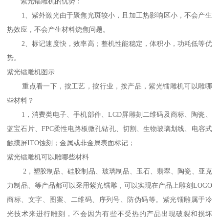
紫光镭雕机的优势：
1、紫外激光由于聚焦光斑较小，且加工热影响区小，不会产生
热效应，不会产生材料烧焦问题。
2、标记速度快，效率高；整机性能稳定，体积小，功耗低等优
势。
紫光镭雕机图示
重点看一下，按工艺，按行业，按产品，紫光镭雕机可以雕哪
些材料？
1，消费类电子、手机部件、LCD屏雕刻二维码及商标、陶瓷、
蓝宝石片、FPC柔性电路板微孔钻孔、切割、生物玻璃划线、电容式
触摸屏ITO蚀刻；金属或非金属表面标记；
紫光镭雕机可以雕哪些材料
2，塑胶制品、硅胶制品、玻璃制品、玉石、翡翠、陶瓷、亚克
力制品、等产品都可以采用紫光镭雕，可以实现在产品上雕刻LOGO
商标、文字、图案、二维码、序列号、防伪码等。紫光镭雕属于冷
光技术来进行雕刻，不会因为有些不受热的产品出现破裂和损坏