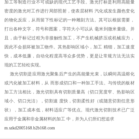
加工等制造行业不可或缺的现代工艺手段。激光打标是利用高能量
密度的激光对工作进行局部照射，使表层材料 汽化或发生颜色变化
的物化反应，从而留下性标记的一种雕刻方法。其可以根据需要，
打出各种文字，符号和图案，字符大小可以从 毫米到微米量级。并
且，由于标记过程为非接触性加工，不产生机械挤压或机械应力，
因此不会损坏被加工物件。其热影响区域小，加工 精细，加工速度
快，成本低廉，自动化程度高等众多优势，更是让常规方法无法实
现的工艺轻松实现。
激光切割是应用激光聚集后产生的高能量光束，以瞬间高温熔化
或汽化被加工材料，从 而形成切口和一种加工手法。与传统的板材
加工方法相比，激光切割具有切割质量高（切口宽度窄、热影响区
域小、切口光洁），切割速 度快，切割柔性好（或随意切割任意形
状），加工成本低，材料适应广等优点。现代激光切割技术已广泛
应用于金属和非金属材料的加工 中，并为人们所幻想追求
m.szkd2005168.b2b168.com