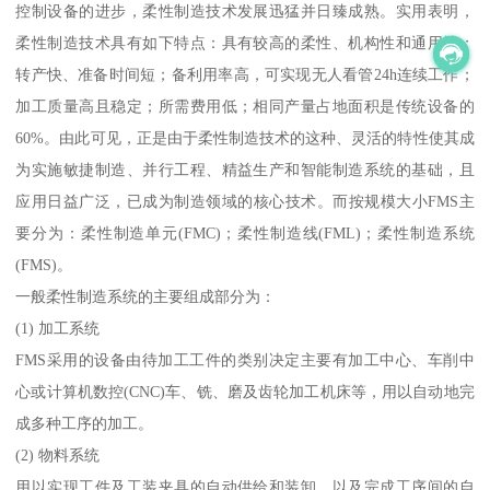
控制设备的进步，柔性制造技术发展迅猛并日臻成熟。实用表明，
柔性制造技术具有如下特点：具有较高的柔性、机构性和通用性；
转产快、准备时间短；备利用率高，可实现无人看管24h连续工作；
加工质量高且稳定；所需费用低；相同产量占地面积是传统设备的
60%。由此可见，正是由于柔性制造技术的这种、灵活的特性使其成
为实施敏捷制造、并行工程、精益生产和智能制造系统的基础，且
应用日益广泛，已成为制造领域的核心技术。而按规模大小FMS主
要分为：柔性制造单元(FMC)；柔性制造线(FML)；柔性制造系统
(FMS)。
一般柔性制造系统的主要组成部分为：
(1) 加工系统
FMS采用的设备由待加工工件的类别决定主要有加工中心、车削中
心或计算机数控(CNC)车、铣、磨及齿轮加工机床等，用以自动地完
成多种工序的加工。
(2) 物料系统
用以实现工件及工装夹具的自动供给和装卸，以及完成工序间的自