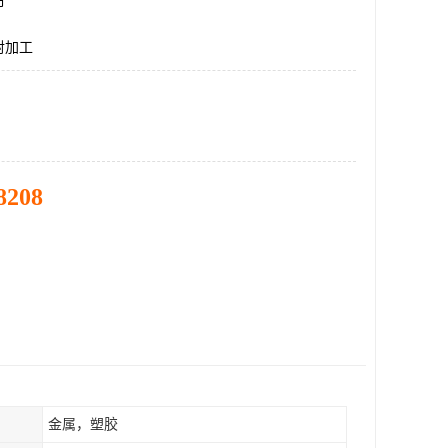
市
射加工
8208
金属，塑胶