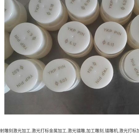
射雕刻激光加工,激光打标金属加工,激光镭雕,加工雕刻,镭雕机,激光打标加工