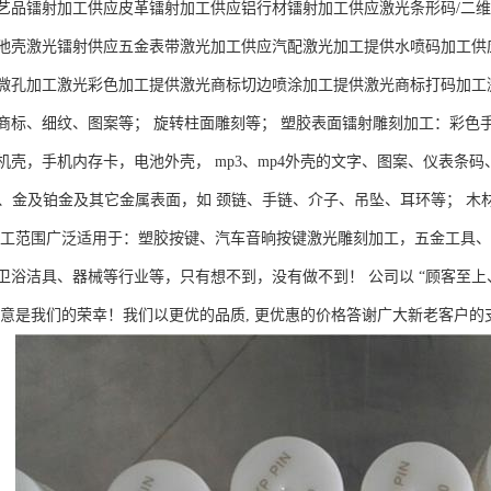
艺品镭射加工供应皮革镭射加工供应铝行材镭射加工供应激光条形码/二维
池壳激光镭射供应五金表带激光加工供应汽配激光加工提供水喷码加工供
微孔加工激光彩色加工提供激光商标切边喷涂加工提供激光商标打码加工激
商标、细纹、图案等； 旋转柱面雕刻等； 塑胶表面镭射雕刻加工：彩色
机壳，手机内存卡，电池外壳， mp3、mp4外壳的文字、图案、仪表条
5银质、金及铂金及其它金属表面，如 颈链、手链、介子、吊坠、耳环等； 
加工范围广泛适用于：塑胶按键、汽车音晌按键激光雕刻加工，五金工具
卫浴洁具、器械等行业等，只有想不到，没有做不到！ 公司以 “顾客至上
满意是我们的荣幸！我们以更优的品质, 更优惠的价格答谢广大新老客户的