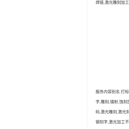
焊接,激光雕刻加工
服务内容别名:打标
字,雕刻,镭射,蚀
码,激光雕刻,激光
钢刻字,激光加工不