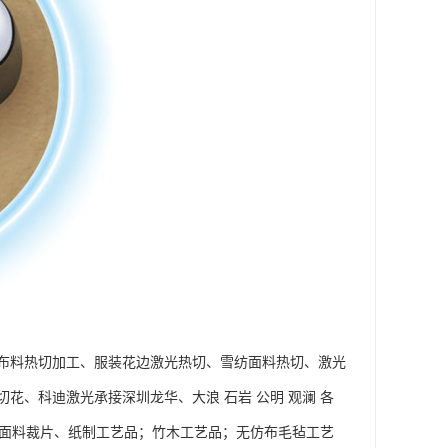
布料热切加工、服装花边激光热切、雪纺面料热切、激光
、科迪激光承接深圳龙华、大浪 石岩 公明 观澜 各
料面料裁片、纸制工艺品；竹木工艺品；无仿布毛毡工艺