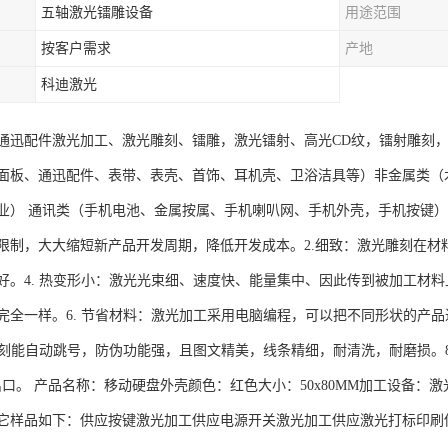
五轴激光镭雕设备
用途范围
按客户需求
产地
科迪激光
通迅配件激光加工、激光雕刻、镭雕，激光镭射、高光CD纹，镭射雕刻
面板、通迅配件、表带、表壳、首饰、耳机壳、卫浴洁具等）非金属类（
业） 通讯类（手机电池、金属按属、手机喇叭网、手机外壳，手机按键）
制，大大缩短新产品开发周期，降低开发成本。2.细致：激光雕刻在材料表面
好。4. 热变形小：激光光束细、速度快、能量集中、因此传到被加工材料
完全一样。6. 节省材料：激光加工采用电脑编程，可以把不同形状的产
光雕刻能自动跳号，防伪功能强，且图文精美，线条精细，耐清洗，耐磨损。
出口。 产品名称：移动硬盘外壳颜色：红色大小：50x80MM加工设备：激
它样品如下：供应按键激光加工供应电源开关激光加工供应激光打标印刷