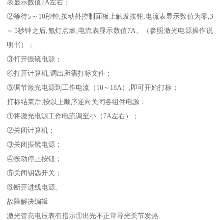
表显示数值7A左右；
②等待5～10秒钟,按动外控制面板上触发按钮,电流表显示数值为零,3
～5秒钟之后,氪灯点燃,电流表显示数值7A。（参照激光电源操作说
明书）；
③打开振镜电源；
④打开计算机,调出所需打标文件；
⑤调节激光电源到工作电流（10～18A）,即可开始打标；
打标结束后,按以上顺序逆向关闭各组件电源：
①将激光电源工作电流调至小（7A左右）；
②关闭计算机；
③关闭振镜电源；
④按动停止按钮；
⑤关闭钥匙开关；
⑥断开进线电源。
故障解决编辑
激光管亮电压表有指示①出光不正常导光关节发热