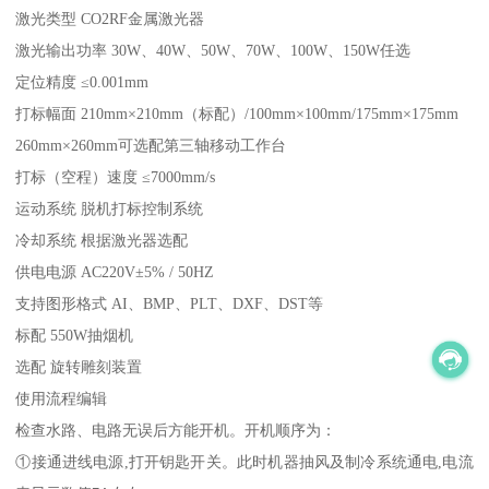
激光类型 CO2RF金属激光器
激光输出功率 30W、40W、50W、70W、100W、150W任选
定位精度 ≤0.001mm
打标幅面 210mm×210mm（标配）/100mm×100mm/175mm×175mm
260mm×260mm可选配第三轴移动工作台
打标（空程）速度 ≤7000mm/s
运动系统 脱机打标控制系统
冷却系统 根据激光器选配
供电电源 AC220V±5% / 50HZ
支持图形格式 AI、BMP、PLT、DXF、DST等
标配 550W抽烟机
选配 旋转雕刻装置
使用流程编辑
检查水路、电路无误后方能开机。开机顺序为：
①接通进线电源,打开钥匙开关。此时机器抽风及制冷系统通电,电流