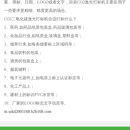
案、商标、日期、LOGO或者文字，目前CO2激光打标机主要应用于
一些要求更精细、精度更高的场合。
CO2二氧化碳激光打标机合适打标什么？
1、医药,如药品纸质包装盒,药品玻璃包装等；
2、化妆品行业,如纸质盒,玻璃盒,塑料盒等；
3、烟草行来,如每条烟要标上区域码等；
4、食品饮料的包装；
5、酒类的包装盒上；
6、服装辅料；
7、电子元器件上,如电容上标上认证标志等；
8、化工产品上；
9、建材上的标识PVC水管等；
10、厂家的LOGO标志文字信息等。
m.szkd2005168.b2b168.com