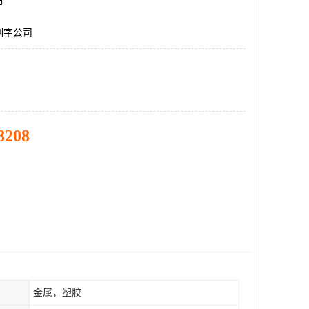
市
刻字公司
8208
金属，塑胶