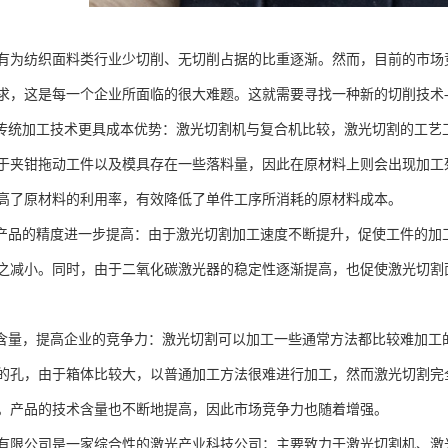
有为纺织面料类行业少切削、无切削占据的比重逐渐。然而，目前的市场
求，这是每一个企业所面临的很大难题。这就需要寻找一种新的切削技术
比传统加工技术更具成本优势：激光切割机与复合机比较，激光切割的工
于夹钳拖动工件以及模具存在一些落料量，因此在原材料上则会出现加工
高了原材料的利用率，有效降低了单件工序所消耗的原材料成本。
工产品的精度进一步提高：由于激光切割加工速度不断提升，促使工件的
之减小。同时，由于二氧化碳激光器的稳定性逐渐提高，也促使激光切割
术含量，提高企业的竞争力：激光切割可以加工一些通常方法都比较难加
的孔，由于箱体比较大，以普通加工方法很难进行加工，然而激光切割完
。产品的技术含量也不断地提高，因此市场竞争力也随着增强。
有限公司是一家综合性的激光产业科技公司；主要致力于激光切割机、激