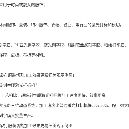
应用于时尚或靓女的服饰；
休闲服饰、童装、特种服饰、衣帽、鞋业、等行业的激光打标和模切。
PU刻字膜、PU亚光刻字膜、夜光刻字膜、镭射软金属刻字膜、喷绘打印膜
饰膜、皮标、布标等材料。
标机 服装切割加工效果更精细美观示例图1
级刻字膜激光打标机？
工工艺相比，超级刻字膜激光打标机加工速度更快，效率更高。
光斑三维动态系统，加工速度比普通激光打标机快25%-30%。配上强大的打
刻字膜大批量生产。
标机 服装切割加工效果更精细美观示例图2