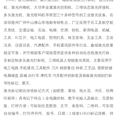
机、激光内雕机、大功率金属激光切割机、三维动态激光焊接机、
多头激光机、激光喷码机等类型三十多种型号的工业激光设备。在
深圳惠州广州中山佛山等地都有销售点，广泛应用于兵工及航空航
天系统、交通运输、石油、电梯、空调、纺机、家用电器、机械、
工具、IC芯片、电工电器、照明灯具、珠宝首饰、五金工具、卫浴
洁具、仪器仪表、汽摩配件、手机通讯部件等行业。鑫镭激光质量
稳定可靠，并可根据客户现场需求提供各种自动化在线激光打标、
非标定制多头激光打标机、三维机器人智能激光系统。主要应用于.
电工电路.手机通讯.工具配件.刀片.精密量仪.钟表.工艺品. 塑胶按键.
电脑键盘.器械.自行车.摩托车.汽车配件的标签及铭板激光镭刻打标.
等性标记。磨灭。
激光标记相比传统标记方式（如喷墨、腐蚀、电火花、冲压、丝网
印刷等）具有以下特点:1.全电脑控制、数字化输入及输出、无需制
版、打样方便；可标刻任意图形、文字、条形码、二维码，可实现
自动编号，打印序列号、批号、日期；2.镭射LOGO标记清晰、持