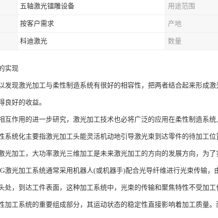
五轴激光镭雕设备
用途范围
按客户需求
产地
科迪激光
数量
的实现
以发现激光加工与柔性制造系统有很好的相容性，把两者结合起来形成激
得良好的收益。
相互作用的进一步研究，激光加工技术也必将广泛的应用在柔性制造系统
性系统化主要指激光加工头能灵活机动地引导激光束到达零件的待加工位
激光加工，大功率激光三维加工是未来激光加工的方向的发展方向，为了
AG激光加工系统通常采用机器人(或机器手)配合光导纤维进行光束传输
头处，到达工件表面，这种加工系统中，光束的传输和聚焦特性不受加工
性加工系统的重要组成部分，其运动状态的稳定性直接影响着加工质量。而