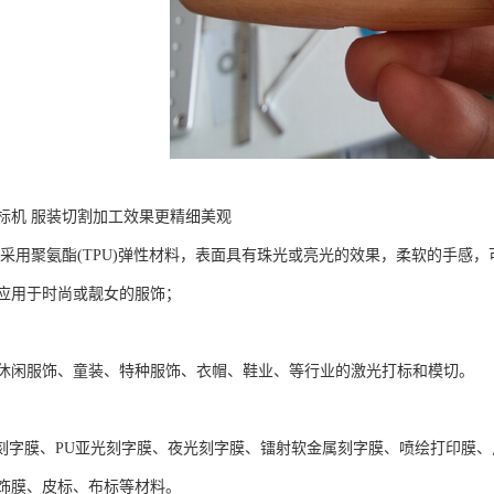
标机 服装切割加工效果更精细美观
采用聚氨酯(TPU)弹性材料，表面具有珠光或亮光的效果，柔软的手感，可拉伸
应用于时尚或靓女的服饰；
休闲服饰、童装、特种服饰、衣帽、鞋业、等行业的激光打标和模切。
PU刻字膜、PU亚光刻字膜、夜光刻字膜、镭射软金属刻字膜、喷绘打印膜
饰膜、皮标、布标等材料。