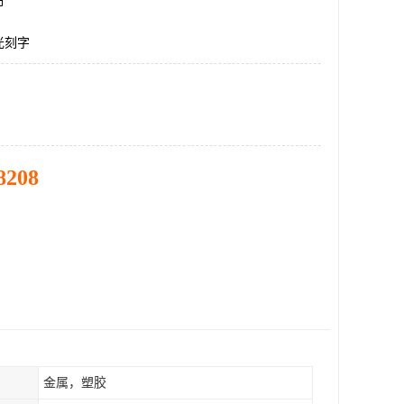
市
光刻字
8208
金属，塑胶