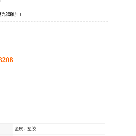
市
蓝光镭雕加工
8208
金属，塑胶