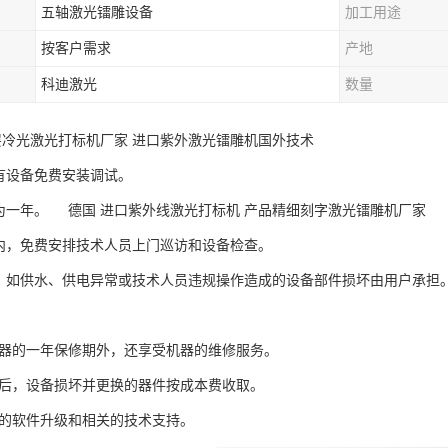
五轴激光镭雕设备
加工用途
按客户需求
产地
科迪激光
数量
层冷光激光打标机厂家 进口紫外激光镭雕机国外技术
所有设备免费安装调试。
修期为一年。 德国 进口紫外线激光打标机 产品精细刻字激光镭雕机厂家
修期内，免费安排技术人员上门巡访和设备检查。
期间，如供水、供电异常或技术人员违规操作造成的设备部件损坏由用户承担
有机器的一年保修期外，还享受机器的维修服务。
修期后，设备损坏并更换的器件按成本费收取。
免费的软件升级和相关的技术支持。