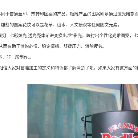
--不同于普通丝印、热转印图案的产品，镭雕产品的图案则是通过激光雕刻
纹--雕刻的图案花纹可以是花草、山水、人文景观等任何图文元素。
背景灯--七彩炫光,透光壳体渐进变换出7种彩光，映衬出个性化光雕图案
从而有助于愉悦心情、稳定情绪、舒缓压力、消除疲劳。
运，非一般制作.。
相信大家对镭雕加工的定义和特色都了解清楚了吧，如果大家有这方面的