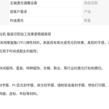
五轴激光镭雕设备
用途范围
按客户需求
产地
科迪激光
数量
标机 服装切割加工效果更精细美观
采用聚氨酯(TPU)弹性材料，表面具有珠光或亮光的效果，柔软的手感，可拉伸
应用于时尚或靓女的服饰；
休闲服饰、童装、特种服饰、衣帽、鞋业、等行业的激光打标和模切。
PU刻字膜、PU亚光刻字膜、夜光刻字膜、镭射软金属刻字膜、喷绘打印膜
饰膜、皮标、布标等材料。