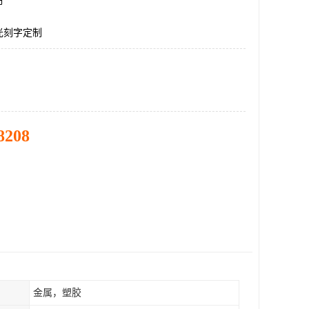
市
光刻字定制
8208
金属，塑胶