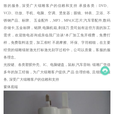
致的服务, 深受广大镭雕客户的信赖和支持 承接各类：DVD、
VCD、功放、手机、电脑、空调、烫发器；眼镜、钟表、卫浴、不
锈钢产品、标牌、 五金配件，;MP3，MP4;IC芯片;汽车零配件;数码
存储卡;五金标牌，铭牌;电脑机箱;剃须刀 贵司如有这些方面的加工
需求，欢迎致电咨询或亲临我厂洽谈!本厂加工免开模费，免费打
样，免费取料送货，加工准时 不易摩擦、环保、字符精细，在主要
经营的镭雕镭射激光打标激光刻字过程中，公司以质量，客服的服
务理念。
光按键、各类塑胶外壳、IC、电脑键盘，鼠标;汽车音响. 镭雕厂凭借
多年的加工经验，为广大镭雕客户提供,产品 合理价格, 且细致的服
务, 深受广大镭雕客户的信赖和支持
窗体底端