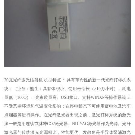
20瓦光纤激光镭射机 机型特点： 具有革命性的新一代光纤打标机系
统：（业务：熊生：具有体积小、使用寿命长（>10万小时）、耗电
量低（160Q）、光束质量高、USB接口、支持WINXP等操作系统 2.
不受恶劣环境和气温变化影响；在停电状态下可使用蓄电池及汽车
点烟器等进行操作。在光纤激光器出现之前，激光打标系统的激光
源一般是用连续或脉冲CO2激光器、ND-YAG激光器作为光源。光纤
激光器与传统激光光源相比，性能更优、发散角是半导体泵浦激光