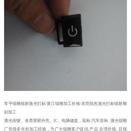
常平镭雕镭射激光打标/黄江镭雕加工价格/东莞劲杰激光打标镭射雕
刻加工
透光按键、各类塑胶外壳、IC、电脑键盘，鼠标;汽车音响. 激光镭雕
厂凭借多年的加工经验，为广大镭雕客户提供,产品 合理价格, 且细