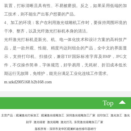
装置，打标清晰且具有性、不易被磨损。反之，如果采用低端的加
工技术，则不能生产出客户想要的产品。
4、加工的环境：客户在利用激光镭雕机工作时，要保持周围环境的
干净、整齐，以及光纤激光打标机本身的清洁。
光纤激光打标机是新光、机、电一体化技术和设计方案的高科技产
品，是一款外观、性能、精度均达到组合的产品，全中文的界面显
示，支持打印机、扫描仪，兼容TIF国际标准字库及BMP，JPG文
件，不仅操作简单，字体规范，好学易用，无耗材、折旧成本低长
期运行无故障，免维护，能充分满足工业化连续工作需求。
m.szkd2005168.b2b168.com
Top
主营产品：观澜激光打标加工 观澜激光镭雕加工 深圳激光镭雕加工厂家 丝印加工 激光加工 激光
刻字 激光镭射 激光镭雕 激光打孔 东莞激光镭雕加工厂家
版权所有：深圳市龙华区观澜科迪丝移印器材行