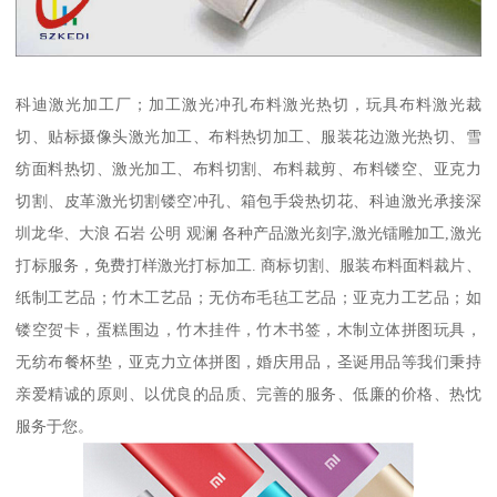
科迪激光加工厂；加工激光冲孔布料激光热切，玩具布料激光裁
切、贴标摄像头激光加工、布料热切加工、服装花边激光热切、雪
纺面料热切、激光加工、布料切割、布料裁剪、布料镂空、亚克力
切割、皮革激光切割镂空冲孔、箱包手袋热切花、科迪激光承接深
圳龙华、大浪 石岩 公明 观澜 各种产品激光刻字,激光镭雕加工,激光
打标服务，免费打样激光打标加工. 商标切割、服装布料面料裁片、
纸制工艺品；竹木工艺品；无仿布毛毡工艺品；亚克力工艺品；如
镂空贺卡，蛋糕围边，竹木挂件，竹木书签，木制立体拼图玩具，
无纺布餐杯垫，亚克力立体拼图，婚庆用品，圣诞用品等我们秉持
亲爱精诚的原则、以优良的品质、完善的服务、低廉的价格、热忱
服务于您。