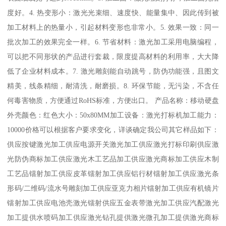
度好。4. 热变形小：激光光束细、速度快、能量集中、因此传到被
加工材料上的热量小，引起材料变形也非常小。5. 效果一致：同一
批次加工的效果完全一样。6. 节省材料：激光加工采用电脑编程，
可以把不同形状的产品进行套裁，限度提高材料的利用率，大大降
低了企业材料成本。7. 激光雕刻能自动跳号，防伪功能强，且图文
精美，线条精细，耐清洗，耐磨损。8. 环保节能，无污染，不含任
何毒害物质，方便通过RoHS标准，方便出口。 产品名称：移动硬盘
外壳颜色：红色大小：50x80MM加工设备：激光打标机加工能力：
10000价格可以根据客户要求变化，详谈确定我公司其它样品如下：
供应按键激光加工供应电源开关激光加工供应激光打标印刷供应激
光防伪商标加工供应激光木工艺品加工供应激光商标加工供应木制
工艺品镭射加工供应皮革镭射加工供应铝行材镭射加工供应激光条
形码/二维码/流水号雕刻加工供应亚克力相片镭射加工供应有机镜片
镭射加工供应电池壳激光镭射供应五金表带激光加工供应汽配激光
加工提供水喷码加工供应激光钻孔提供激光微孔加工提供激光商标