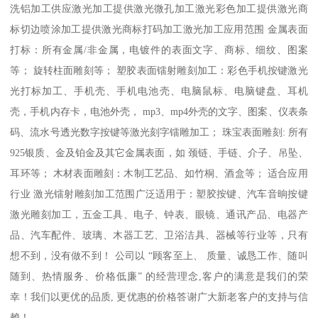
洗铝加工供应激光加工提供激光微孔加工激光彩色加工提供激光商
标切边喷涂加工提供激光商标打码加工激光加工应用范围 金属表面
打标：所有金属/非金属，电镀件的表面文字、商标、细纹、图案
等； 旋转柱面雕刻等； 塑胶表面镭射雕刻加工：彩色手机按键激光
光打标加工、手机壳、手机电池壳、电脑鼠标、电脑键盘、耳机
壳，手机内存卡，电池外壳， mp3、mp4外壳的文字、图案、仪表条
码、流水号透光数字按键等激光刻字镭雕加工； 珠宝表面雕刻: 所有
925银质、金及铂金及其它金属表面，如 颈链、手链、介子、吊坠、
耳环等； 木材表面雕刻：木制工艺品、如竹桐、酒盒等； 适合应用
行业 激光镭射雕刻加工范围广泛适用于：塑胶按键、汽车音晌按键
激光雕刻加工，五金工具、电子、钟表、眼镜、通讯产品、电器产
品、汽车配件、玻璃、木器工艺、卫浴洁具、器械等行业等，只有
想不到，没有做不到！ 公司以 “顾客至上、 质量、诚恳工作、随叫
随到、热情服务、价格低廉” 的经营理念,客户的满意是我们的荣
幸！我们以更优的品质, 更优惠的价格答谢广大新老客户的支持与信
赖！