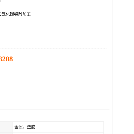
市
二氧化碳镭雕加工
8208
金属，塑胶