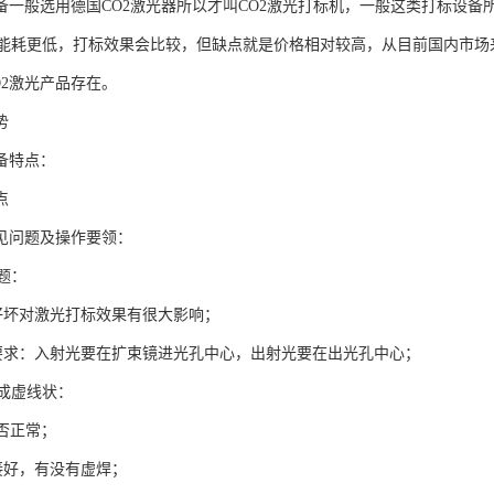
设备一般选用德国CO2激光器所以才叫CO2激光打标机，一般这类打标设
能耗更低，打标效果会比较，但缺点就是价格相对较高，从目前国内市场
O2激光产品存在。
势
备特点：
点
常见问题及操作要领：
题：
好坏对激光打标效果有很大影响；
要求：入射光要在扩束镜进光孔中心，出射光要在出光孔中心；
成虚线状：
是否正常；
接好，有没有虚焊；