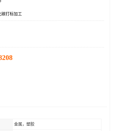
市
化碳打标加工
8208
金属，塑胶