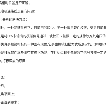
SA插槽时位置是否正确；
至电机连接线是否有问题；
印失真的解决方法：
两种，一种是硬件校正，目前用的较少。另一种就是软件校正，这是目前
法是将D/A卡输出的模拟信号通过一块校正卡按照一定的规律改变其电压
形失真是振镜打标的一种固有现象,它是由振镜扫描方式所决定的。解决的
法是打标软件本身附带有校正功能，在打标过程中先将数字信号按照一定的
的打标深度的原因：
；
污染；
准确；
在焦平面上；
是否达到要求；