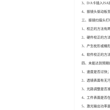
3、D/A卡插入I
4、振镜头驱动板
三、振镜扫描头打
1、校正的方法有
2、硬件校正的方
3、产生枕形或桶
4、软件校正的方
四、未能达到预期
1、速度是否过快
2、透镜表面有无
3、光路调整是否
4、工件表面是否
5、激光输出功率