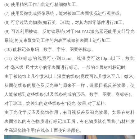
(6) 使用精密工作台能进行精细微加工。
(7) 使用显微统或摄像系统，能对被加工表面状况进行观察或。
(8) 可穿过透光物质(如石英、玻璃)，对其内部零部件进行加工。
(9) 可以利用棱镜、反射镜系统(对于Nd:YAG激光器还能用光纤导光
系统)将光束聚集到工件的内表面或倾斜表面上进行加工.
(10) 能标记条形码、数字、字符、图案等标志。
(11) 这些标志的线宽可小到12μm、线深度可达10μm以下，故能
对"毫米级"尺寸大小的零表面进行标记。一般的金属材料标记时,
由于被烧蚀出几个微米以上深度的线条(宽度可以几微米至几十微米)
从面使线条的颜色及反光率与原来不一样，造眼目视反差效果，使
人能敏感到这些线条(以及线条构成的形码、数字、图案、商标等)。
对于玻璃，烧蚀出的这些线条有"闷光"效果;对于塑料.
由于光化学反应及烧蚀作用，有目视反差及闷光效果。如果在材料
表面涂以的有色物质进行标记加工后，有色物质就会固着(与材料发
生高温烧蚀作用)在线条上而使它带颜色。