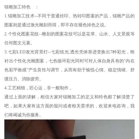
镭雕加工特色 ：
1.镭雕加工技术--不同于普通丝印、热转印图案的产品，镭雕产品的
图案则是通过激光雕刻而得，即不存在褪色掉色之说。
2.个性化图案花纹--雕刻的图案花纹可以是花草、山水、人文景观等
任何图文元素。
3.七彩LED发光背景灯--七彩炫光,透光壳体渐进变换出7种彩光，映
衬出个性化光雕图案，七色循环彩光同时可对人体自身具有的“内在
色彩平衡感”产生良性与调节，从而有助于愉悦心情、稳定情绪、舒
缓压力、消除疲劳。
4.工艺精细，匠心运，非一般制作.。
通过上面的讲解，相信大家对镭雕加工的定义和特色都了解清楚了
吧，如果大家有这方面的疑问或者相关需求的，欢迎来电咨询，我
们将竭诚为你服务。