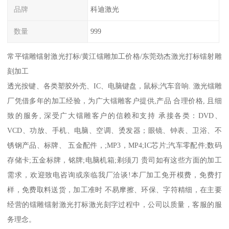
品牌
科迪激光
数量
999
常平镭雕镭射激光打标/黄江镭雕加工价格/东莞劲杰激光打标镭射雕
刻加工
透光按键、各类塑胶外壳、IC、电脑键盘，鼠标;汽车音响. 激光镭雕
厂凭借多年的加工经验，为广大镭雕客户提供,产品 合理价格, 且细
致的服务, 深受广大镭雕客户的信赖和支持 承接各类：DVD、
VCD、功放、手机、电脑、空调、烫发器；眼镜、钟表、卫浴、不
锈钢产品、标牌、 五金配件，;MP3，MP4;IC芯片;汽车零配件;数码
存储卡;五金标牌，铭牌;电脑机箱;剃须刀 贵司如有这些方面的加工
需求，欢迎致电咨询或亲临我厂洽谈!本厂加工免开模费，免费打
样，免费取料送货，加工准时 不易摩擦、环保、字符精细，在主要
经营的镭雕镭射激光打标激光刻字过程中，公司以质量，客服的服
务理念。