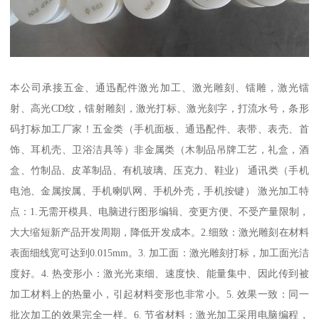
本公司承接五金、通迅配件激光加工、激光雕刻、镭雕，激光镭
射、高光CD纹，镭射雕刻，激光打标、激光刻字，打流水号，条形
码打标加工厂家！五金类（手机面板、通迅配件、表带、表壳、首
饰、耳机壳、卫浴洁具等）非金属类（木制品吊牌工艺，礼盒，酒
盒、竹制品、皮革制品、有机玻璃、压克力、鞋业） 通讯类（手机
电池、金属按属、手机喇叭网、手机外壳，手机按键） 激光加工特
点：1.无需开模具、电脑进行图形编辑、变更方便、不受产量限制，
大大缩短新产品开发周期，降低开发成本。2.细致：激光雕刻在材料
表面细线宽可达到0.015mm。3. 加工面：激光雕刻打标，加工面光洁
度好。4. 热变形小：激光光束细、速度快、能量集中、因此传到被
加工材料上的热量小，引起材料变形也非常小。5. 效果一致：同一
批次加工的效果完全一样。6. 节省材料：激光加工采用电脑编程，