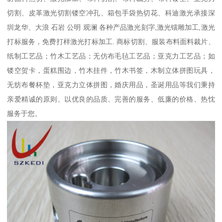
切割、皮革激光切割镂空冲孔、箱包手袋热切花、科迪激光承接深
圳龙华、大浪 石岩 公明 观澜 各种产品激光刻字,激光镭雕加工,激光
打标服务，免费打样激光打标加工. 商标切割、服装布料面料裁片、
纸制工艺品；竹木工艺品；无仿布毛毡工艺品；亚克力工艺品；如
镂空贺卡，蛋糕围边，竹木挂件，竹木书签，木制立体拼图玩具，
无纺布餐杯垫，亚克力立体拼图，婚庆用品，圣诞用品等我们秉持
亲爱精诚的原则、以优良的品质、完善的服务、低廉的价格、热忱
服务于您。