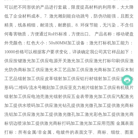
可以把不同形状的产品进行套裁，限度提高材料的利用率，大大降
低了企业材料成本。7. 激光雕刻能自动跳号，防伪功能强，且图文
精美，线条精细，耐清洗，耐磨损。8. 环保节能，无污染，不含任
何毒害物质，方便通过RoHS标准，方便出口。 产品名称：移动硬盘
外壳颜色：红色大小：50x80MM加工设备：激光打标机加工能力：
10000价格可以根据客户要求变化，详谈确定我公司其它样品如下：
供应按键激光加工供应电源开关激光加工供应激光打标印刷供应激
光防伪商标加工供应激光木工艺品加工供应激光商标加工供应木制
工艺品镭射加工供应皮革镭射加工供应铝行材镭射加工供应激光条
形码/二维码/流水号雕刻加工供应亚克力相片镭射加工供应有机镜片
镭射加工供应电池壳激光镭射供应五金表带激光加工供应汽配激光
加工提供水喷码加工供应激光钻孔提供激光微孔加工提供激光商标
洗铝加工供应激光加工提供激光微孔加工激光彩色加工提供激光商
标切边喷涂加工提供激光商标打码加工激光加工应用范围 金属表面
打标：所有金属/非金属，电镀件的表面文字、商标、细纹、图案