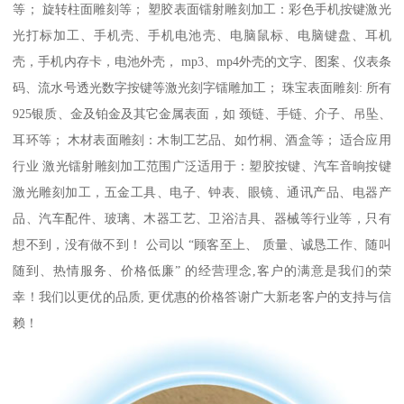
等； 旋转柱面雕刻等； 塑胶表面镭射雕刻加工：彩色手机按键激光
光打标加工、手机壳、手机电池壳、电脑鼠标、电脑键盘、耳机
壳，手机内存卡，电池外壳， mp3、mp4外壳的文字、图案、仪表条
码、流水号透光数字按键等激光刻字镭雕加工； 珠宝表面雕刻: 所有
925银质、金及铂金及其它金属表面，如 颈链、手链、介子、吊坠、
耳环等； 木材表面雕刻：木制工艺品、如竹桐、酒盒等； 适合应用
行业 激光镭射雕刻加工范围广泛适用于：塑胶按键、汽车音晌按键
激光雕刻加工，五金工具、电子、钟表、眼镜、通讯产品、电器产
品、汽车配件、玻璃、木器工艺、卫浴洁具、器械等行业等，只有
想不到，没有做不到！ 公司以 “顾客至上、 质量、诚恳工作、随叫
随到、热情服务、价格低廉” 的经营理念,客户的满意是我们的荣
幸！我们以更优的品质, 更优惠的价格答谢广大新老客户的支持与信
赖！