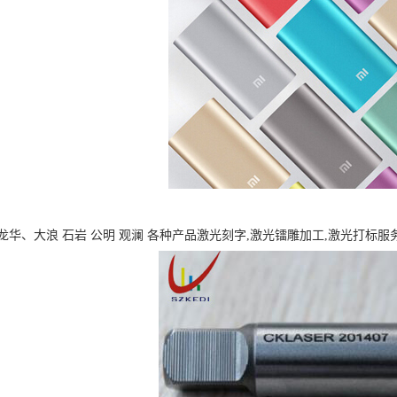
华、大浪 石岩 公明 观澜 各种产品激光刻字,激光镭雕加工,激光打标服