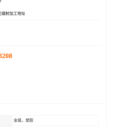
市
光镭射加工地址
8208
金属，塑胶