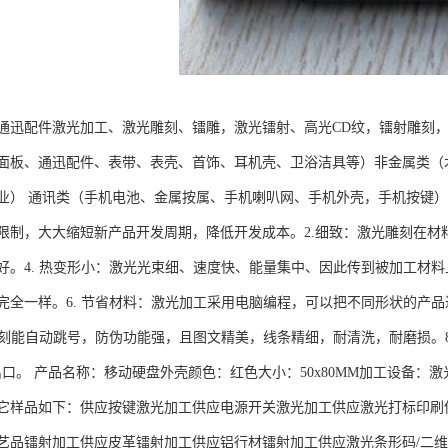
通迅配件激光加工、激光雕刻、镭雕，激光镭射、高光CD纹，镭射雕刻
面板、通迅配件、表带、表壳、首饰、耳机壳、卫浴洁具等）非金属类（
业） 通讯类（手机电池、金属按属、手机喇叭网、手机外壳，手机按键）
制，大大缩短新产品开发周期，降低开发成本。2.细致：激光雕刻在材料表面
好。4. 热变形小：激光光束细、速度快、能量集中、因此传到被加工材料
完全一样。6. 节省材料：激光加工采用电脑编程，可以把不同形状的产
光雕刻能自动跳号，防伪功能强，且图文精美，线条精细，耐清洗，耐磨损。
出口。 产品名称：移动硬盘外壳颜色：红色大小：50x80MM加工设备：激
它样品如下：供应按键激光加工供应电源开关激光加工供应激光打标印刷
艺品镭射加工供应皮革镭射加工供应铝行材镭射加工供应激光条形码/二维