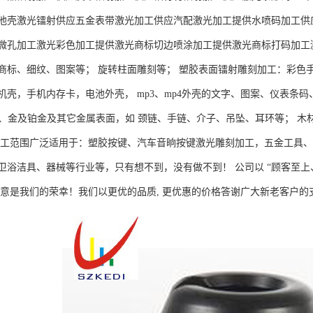
池壳激光镭射供应五金表带激光加工供应汽配激光加工提供水喷码加工供
微孔加工激光彩色加工提供激光商标切边喷涂加工提供激光商标打码加工激
商标、细纹、图案等； 旋转柱面雕刻等； 塑胶表面镭射雕刻加工：彩色
机壳，手机内存卡，电池外壳， mp3、mp4外壳的文字、图案、仪表条
5银质、金及铂金及其它金属表面，如 颈链、手链、介子、吊坠、耳环等； 
加工范围广泛适用于：塑胶按键、汽车音晌按键激光雕刻加工，五金工具
卫浴洁具、器械等行业等，只有想不到，没有做不到！ 公司以 “顾客至上
满意是我们的荣幸！我们以更优的品质, 更优惠的价格答谢广大新老客户的