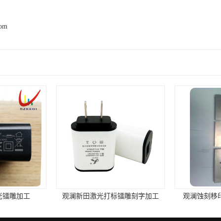
com
镭雕刻字加工
观澜蚀刻移印钢板 晒丝印网板
观澜大水