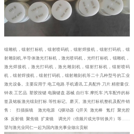
镭雕机，镭射打标机，镭射喷码机，镭射焊接机，镭射打码机，镭
射雕刻机,半导体激光打标机，激光喷码机，光纤打标机，镭雕机，
激光焊接机，激光打码机，激光雕刻机，镭射打标机，镭射喷码
机，镭射焊接机，镭射打码机，镭射雕刻机等二十几种型号的工业
激光设备。主要应用于.电工电路.手机通讯.工具配件.刀片.精密量仪.
钟表.工艺品. 塑胶按键.电脑键盘.器械.自行车.摩托车.汽车配件的标
签及铭板激光镭刻打标.等性标记。磨灭。激光打标机整机及配件销
售： 扫描振镜 激光电源 Q驱动器 Q开关 激光棒 氪灯 聚光腔
体 反射镜 聚焦镜 扩束镜 调光片（倍频片或光学转换片）等……
望与激光业同仁一起为国内激光事业做出贡献