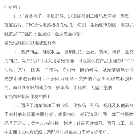
些材料？
1，消费类电子、手机部件、LCD屏雕刻二维码及商标、陶瓷、
蓝宝石片、FPC柔性电路板微孔钻孔、切割、生物玻璃划线、电容式
触摸屏ITO蚀刻；金属或非金属表面标记；
紫光镭雕机可以雕哪些材料
2，塑胶制品、硅胶制品、玻璃制品、玉石、翡翠、陶瓷、亚克
力制品、等产品都可以采用紫光镭雕，可以实现在产品上雕刻LOGO
商标、文字、图案、二维码、序列号、防伪码等。紫光镭雕属于冷
光技术来进行雕刻，不会因为有些不受热的产品出现破裂和损坏
的。而且具有雕刻速度快、效率高、零耗材、无需油墨的。
紫光镭雕机应用材料图1
3，适应于超精细加工的市场，化妆品、药品、视频及其他高分
子材料的包装瓶表面打标，效果精细，标记清洗牢固，优于油墨喷
码且无污染；柔性pcb板打标，划片；硅晶圆片微孔、盲孔加工。其
中市面上80%数据线，适配器打标都来自于紫光镭雕机。