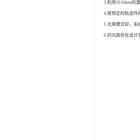
3.利用10.64
4.按预定的轨迹
5.光束模式好，
6.的光路优化设