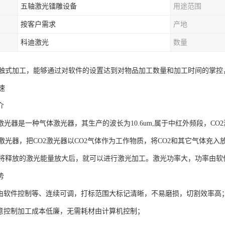
五轴激光镭雕设备
用途范围
按客户需求
产地
科迪激光
数量
触式加工，能够通过对软件的设置达到对物品加工数量和加工时间的掌控
速
介
激光器是一种气体激光器，其生产的波长为10.6um,属于中红外频段，C
激光器，把CO2激光器以CO2气体作为工作物质，将CO2和其它气体充
将释放的激光能量放大后，就可以进行激光加工。激光功率大，功率由软
势
率由软件控制等、连续可调，打标范围大标记清晰，不易磨损，切割效率高
随意控制加工成本低廉，无需耗材由计算机控制；