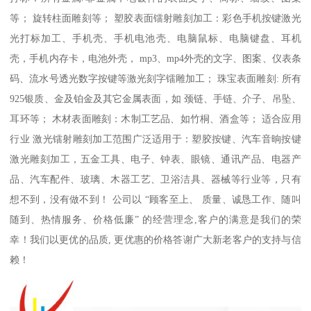
等； 旋转柱面雕刻等； 塑胶表面镭射雕刻加工：彩色手机按键激光
光打标加工、手机壳、手机电池壳、电脑鼠标、电脑键盘、耳机
壳，手机内存卡，电池外壳， mp3、mp4外壳的文字、图案、仪表条
码、流水号透光数字按键等激光刻字镭雕加工； 珠宝表面雕刻: 所有
925银质、金及铂金及其它金属表面，如 颈链、手链、介子、吊坠、
耳环等； 木材表面雕刻：木制工艺品、如竹桐、酒盒等； 适合应用
行业 激光镭射雕刻加工范围广泛适用于：塑胶按键、汽车音晌按键
激光雕刻加工，五金工具、电子、钟表、眼镜、通讯产品、电器产
品、汽车配件、玻璃、木器工艺、卫浴洁具、器械等行业等，只有
想不到，没有做不到！ 公司以 “顾客至上、 质量、诚恳工作、随叫
随到、热情服务、价格低廉” 的经营理念,客户的满意是我们的荣
幸！我们以更优的品质, 更优惠的价格答谢广大新老客户的支持与信
赖！