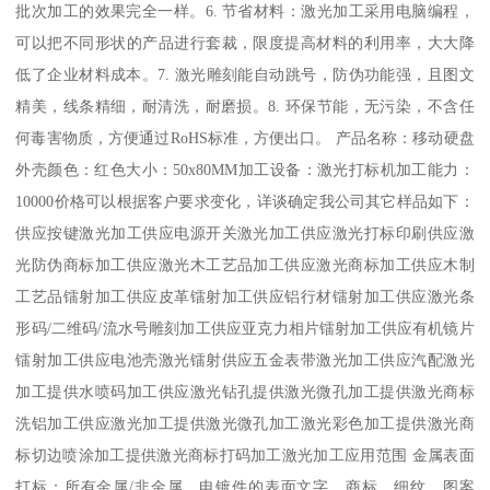
批次加工的效果完全一样。6. 节省材料：激光加工采用电脑编程，
可以把不同形状的产品进行套裁，限度提高材料的利用率，大大降
低了企业材料成本。7. 激光雕刻能自动跳号，防伪功能强，且图文
精美，线条精细，耐清洗，耐磨损。8. 环保节能，无污染，不含任
何毒害物质，方便通过RoHS标准，方便出口。 产品名称：移动硬盘
外壳颜色：红色大小：50x80MM加工设备：激光打标机加工能力：
10000价格可以根据客户要求变化，详谈确定我公司其它样品如下：
供应按键激光加工供应电源开关激光加工供应激光打标印刷供应激
光防伪商标加工供应激光木工艺品加工供应激光商标加工供应木制
工艺品镭射加工供应皮革镭射加工供应铝行材镭射加工供应激光条
形码/二维码/流水号雕刻加工供应亚克力相片镭射加工供应有机镜片
镭射加工供应电池壳激光镭射供应五金表带激光加工供应汽配激光
加工提供水喷码加工供应激光钻孔提供激光微孔加工提供激光商标
洗铝加工供应激光加工提供激光微孔加工激光彩色加工提供激光商
标切边喷涂加工提供激光商标打码加工激光加工应用范围 金属表面
打标：所有金属/非金属，电镀件的表面文字、商标、细纹、图案