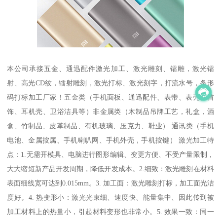
本公司承接五金、通迅配件激光加工、激光雕刻、镭雕，激光镭
射、高光CD纹，镭射雕刻，激光打标、激光刻字，打流水号，条形
码打标加工厂家！五金类（手机面板、通迅配件、表带、表壳、首
饰、耳机壳、卫浴洁具等）非金属类（木制品吊牌工艺，礼盒，酒
盒、竹制品、皮革制品、有机玻璃、压克力、鞋业） 通讯类（手机
电池、金属按属、手机喇叭网、手机外壳，手机按键） 激光加工特
点：1.无需开模具、电脑进行图形编辑、变更方便、不受产量限制，
大大缩短新产品开发周期，降低开发成本。2.细致：激光雕刻在材料
表面细线宽可达到0.015mm。3. 加工面：激光雕刻打标，加工面光洁
度好。4. 热变形小：激光光束细、速度快、能量集中、因此传到被
加工材料上的热量小，引起材料变形也非常小。5. 效果一致：同一