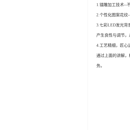
1.镭雕加工技术
2.个性化图案花
3.七彩LED发光
产生良性与调节，
4.工艺精细，匠心
通过上面的讲解，
务。