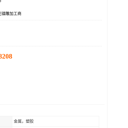
市
光镭雕加工商
8208
金属，塑胶