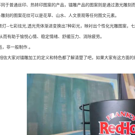
--不同于普通丝印、热转印图案的产品，镭雕产品的图案则是通过激光雕刻
纹--雕刻的图案花纹可以是花草、山水、人文景观等任何图文元素。
背景灯--七彩炫光,透光壳体渐进变换出7种彩光，映衬出个性化光雕图案
从而有助于愉悦心情、稳定情绪、舒缓压力、消除疲劳。
运，非一般制作.。
相信大家对镭雕加工的定义和特色都了解清楚了吧，如果大家有这方面的