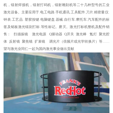
机，镭射焊接机，镭射打码机，镭射雕刻机等二十几种型号的工业
激光设备。主要应用于.电工电路.手机通讯.工具配件.刀片.精密量仪.
钟表.工艺品. 塑胶按键.电脑键盘.器械.自行车.摩托车.汽车配件的标
签及铭板激光镭刻打标.等性标记。磨灭。激光打标机整机及配件销
售： 扫描振镜 激光电源 Q驱动器 Q开关 激光棒 氪灯 聚光腔
体 反射镜 聚焦镜 扩束镜 调光片（倍频片或光学转换片）等……
望与激光业同仁一起为国内激光事业做出贡献