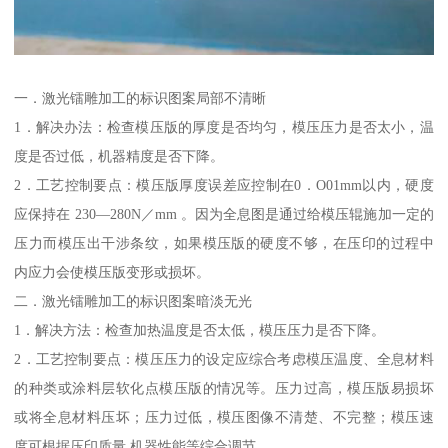
一．激光镭雕加工的标识图案局部不清晰
1．解决办法：检查模压版的厚度是否均匀，模压压力是否太小，温
度是否过低，机器精度是否下降。
2．工艺控制要点：模压版厚度误差应控制在0．O01mm以内，硬度
应保持在 230—280N／mm 。因为全息图是通过给模压辊施加一定的
压力而模压出干涉条纹，如果模压版的硬度不够，在压印的过程中
内应力会使模压版变形或损坏。
二．激光镭雕加工的标识图案暗淡无光
1．解决方法：检查加热温度是否太低，模压压力是否下降。
2．工艺控制要点：模压压力的设定应综合考虑模压温度、全息材料
的种类或涂料层软化点模压版的情况等。压力过高，模压版易损坏
或将全息材料压坏；压力过低，模压图像不清楚、不完整；模压速
度可根据压印质量 机器性能等综合调节。