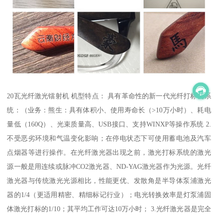
20瓦光纤激光镭射机 机型特点： 具有革命性的新一代光纤打标机系
统：（业务：熊生：具有体积小、使用寿命长（>10万小时）、耗电
量低（160Q）、光束质量高、USB接口、支持WINXP等操作系统 2.
不受恶劣环境和气温变化影响；在停电状态下可使用蓄电池及汽车
点烟器等进行操作。在光纤激光器出现之前，激光打标系统的激光
源一般是用连续或脉冲CO2激光器、ND-YAG激光器作为光源。光纤
激光器与传统激光光源相比，性能更优、发散角是半导体泵浦激光
器的1/4（更适用精密、精细标记行业）；电光转换效率是灯泵浦固
体激光打标的1/10；其平均工作可达10万小时； 3.光纤激光器是完全