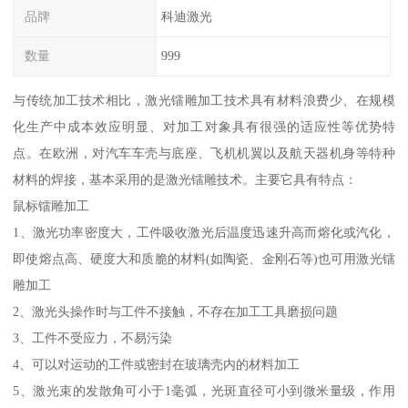
品牌
科迪激光
数量
999
与传统加工技术相比，激光镭雕加工技术具有材料浪费少、在规模
化生产中成本效应明显、对加工对象具有很强的适应性等优势特
点。在欧洲，对汽车车壳与底座、飞机机翼以及航天器机身等特种
材料的焊接，基本采用的是激光镭雕技术。主要它具有特点：
鼠标镭雕加工
1、激光功率密度大，工件吸收激光后温度迅速升高而熔化或汽化，
即使熔点高、硬度大和质脆的材料(如陶瓷、金刚石等)也可用激光镭
雕加工
2、激光头操作时与工件不接触，不存在加工工具磨损问题
3、工件不受应力，不易污染
4、可以对运动的工件或密封在玻璃壳内的材料加工
5、激光束的发散角可小于1毫弧，光斑直径可小到微米量级，作用