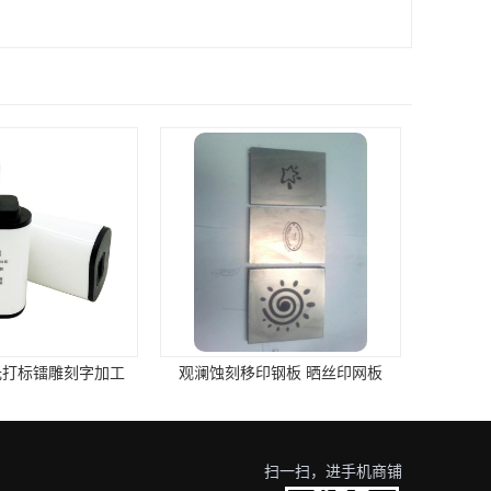
印钢板 晒丝印网板
观澜大水坑激光镭射加工
扫一扫，进手机商铺