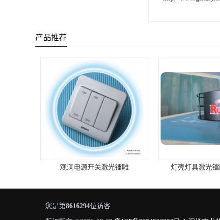
产品推荐
灯壳灯具激光镭雕打标加工
观澜充电器激
您是第
8616294
位访客