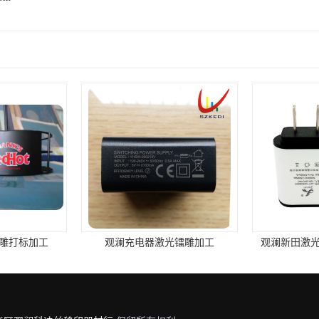
光镭雕加工
观澜新田激光打标镭雕刻字加工
观澜蚀刻移