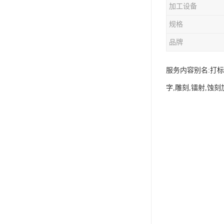
加工设备
规格
品牌
服务内容别名:打标
字,雕刻,镭射,蚀