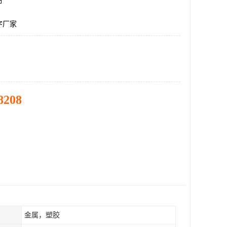
市
字厂家
8208
金属，塑胶