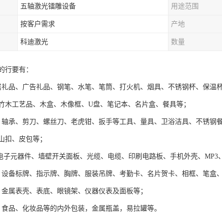
五轴激光镭雕设备
用途范围
按客户需求
产地
科迪激光
数量
的行要有：
属礼品、广告礼品、钢笔、水笔、笔筒、打火机、烟具、不锈钢杯、保温
竹木工艺品、木盒、木像框、U盘、笔记本、名片盒、餐具等；
：轴承、剪刀、螺丝刀、老虎钳、扳手等工具、量具、卫浴洁具、不锈钢
山扣、皮包等；
:电子元器件、墙壁开关面板、光缆、电缆、印刷电路板、手机外壳、MP3、
：设备标牌、指示牌、胸牌、服装吊牌、考勤卡、名片贺卡、相框、笔盒
：金属表壳、表底、眼镜架、仪器仪表及面板等；
*、食品、化妆品等的内外包装，金属瓶盖，易拉罐等。