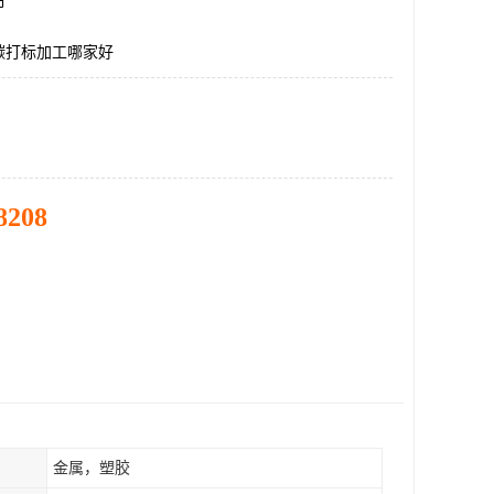
市
碳打标加工哪家好
8208
金属，塑胶