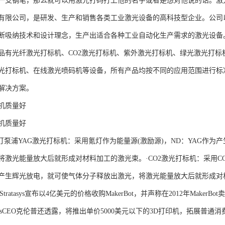
一支钢笔，那么就可以用激光打码打上他的名字或者是想对他说的话。激
有限公司，是研发、生产和销售各类工业激光设备的高科技型企业。公司
断吸纳技术和设计理念，生产出适合各种工业自动化生产需求的激光设备
品有光纤激光打标机、CO2激光打标机、紫外激光打标机、绿光激光打
光打标机、在线激光喷码机等设备，所有产品均按不同的应用范围进行标
解决方案。
机质量好
机质量好
·灯泵浦YAG激光打标机：采用氪灯作为能量源(激励源)，ND：YAG作
将激光能量放大后就形成对材料加工的激光束。·CO2激光打标机：采用C
产生辉光放电，就可使气体分子释放出激光，将激光能量放大后就形成对
ratasys宣布以4亿美元的价格收购MakerBot，并声称在2012年MakerBo
tasysCEO克伦普还透露，将推出单价5000美元以下的3D打印机，拓展