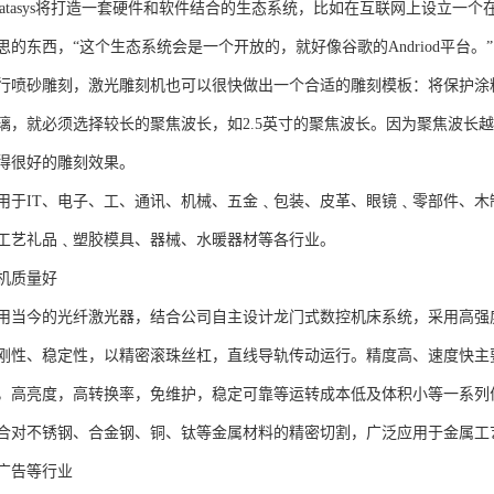
ratasys将打造一套硬件和软件结合的生态系统，比如在互联网上设立一
的东西，“这个生态系统会是一个开放的，就好像谷歌的Andriod平台。”
行喷砂雕刻，激光雕刻机也可以很快做出一个合适的雕刻模板：将保护涂
璃，就必须选择较长的聚焦波长，如2.5英寸的聚焦波长。因为聚焦波长
得很好的雕刻效果。
用于IT、电子、工、通讯、机械、五金﹑包装、皮革、眼镜﹑零部件、
工艺礼品﹑塑胶模具、器械、水暖器材等各行业。
机质量好
用当今的光纤激光器，结合公司自主设计龙门式数控机床系统，采用高强
刚性、稳定性，以精密滚珠丝杠，直线导轨传动运行。精度高、速度快主
，高亮度，高转换率，免维护，稳定可靠等运转成本低及体积小等一系列
合对不锈钢、合金钢、铜、钛等金属材料的精密切割，广泛应用于金属工
广告等行业