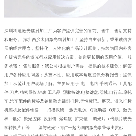
深圳科迪激光镭射加工厂为客户提供完善的售前、售中、售后支持
和服务。 深圳西乡太阿激光镭射加工厂坚持自主创新，秉承诚信发
展的经营理念，坚持化、人性化的产品设计原则，持续为国内外客
户提供完备的激光行业应用解决方案，创造更长期的应用价值。 服
务承诺： 售前服务：我公司根据用户需要，提供的技术建议；解答
用户各种应用问题；从技术性、应用成本角度提供分析报告；提供
加工示范让用户现场了解。主要应用于.电工电路.手机通讯.工具配
件.刀片.精密量仪.钟表.工艺品. 塑胶按键.电脑键盘.器械.自行车.摩托
车.汽车配件的标签及铭板激光镭刻打标.等性标记。磨灭。激光打标
机整机及配件销售： 扫描振镜 激光电源 Q驱动器 Q开关 激光
棒 氪灯 聚光腔体 反射镜 聚焦镜 扩束镜 调光片（倍频片或光
学转换片）等……望与激光业同仁一起为国内激光事业做出贡献