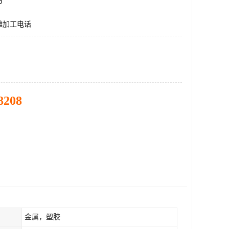
市
雕加工电话
8208
金属，塑胶