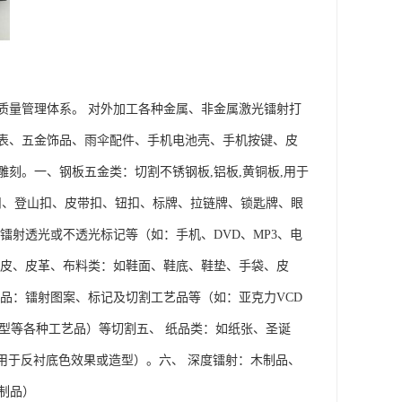
质量管理体系。 对外加工各种金属、非金属激光镭射打
表、五金饰品、雨伞配件、手机电池壳、手机按键、皮
刻。一、钢板五金类：切割不锈钢板,铝板,黄铜板,用于
具扣、登山扣、皮带扣、钮扣、标牌、拉链牌、锁匙牌、眼
镭射透光或不透光标记等（如：手机、DVD、MP3、电
真皮、皮革、布料类：如鞋面、鞋底、鞋垫、手袋、皮
品：镭射图案、标记及切割工艺品等（如：亚克力VCD
型等各种工艺品）等切割五、 纸品类：如纸张、圣诞
用于反衬底色效果或造型）。六、 深度镭射：木制品、
制品）