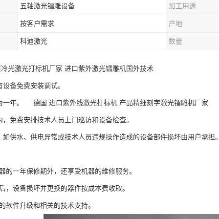
五轴激光镭雕设备
加工用途
按客户需求
产地
科迪激光
数量
层冷光激光打标机厂家 进口紫外激光镭雕机国外技术
所有设备免费安装调试。
修期为一年。 德国 进口紫外线激光打标机 产品精细刻字激光镭雕机厂家
修期内，免费安排技术人员上门巡访和设备检查。
期间，如供水、供电异常或技术人员违规操作造成的设备部件损坏由用户承担
有机器的一年保修期外，还享受机器的维修服务。
修期后，设备损坏并更换的器件按成本费收取。
免费的软件升级和相关的技术支持。