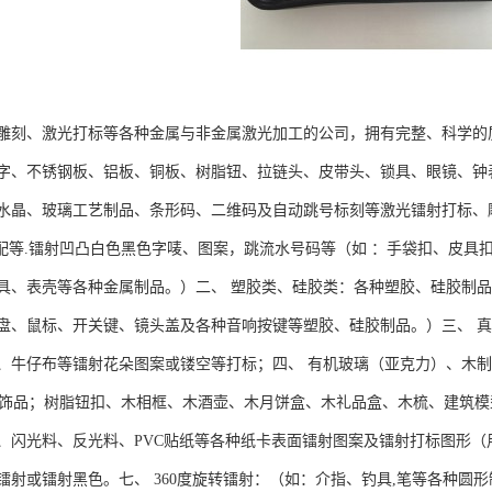
雕刻、激光打标等各种金属与非金属激光加工的公司，拥有完整、科学的
字、不锈钢板、铝板、铜板、树脂钮、拉链头、皮带头、锁具、眼镜、钟
水晶、玻璃工艺制品、条形码、二维码及自动跳号标刻等激光镭射打标、雕
,汽配等.镭射凹凸白色黑色字唛、图案，跳流水号码等（如 ：手袋扣、皮
具、表壳等各种金属制品。）二、 塑胶类、硅胶类：各种塑胶、硅胶制品
盘、鼠标、开关键、镜头盖及各种音响按键等塑胶、硅胶制品。）三、 
、牛仔布等镭射花朵图案或镂空等打标；四、 有机玻璃（亚克力）、木制
艺饰品；树脂钮扣、木相框、木酒壶、木月饼盒、木礼品盒、木梳、建筑模
、闪光料、反光料、PVC贴纸等各种纸卡表面镭射图案及镭射打标图形（
镭射或镭射黑色。七、 360度旋转镭射：（如：介指、钓具,笔等各种圆形