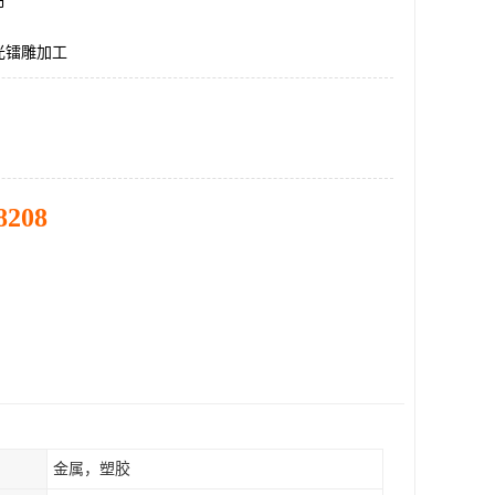
市
光镭雕加工
8208
金属，塑胶