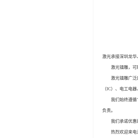
激光承接深圳龙华、
激光镭雕，可雕刻
激光镭雕广泛应用
（IC）、电工电
我们始终遵循“信
负责。
我们承诺优惠的
热烈欢迎来电咨