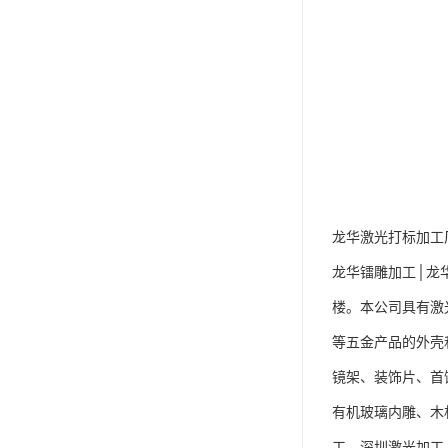
龙华激光打标加工
龙华镭雕加工│龙
楼。本公司具有激
等五金产品的外壳
镜架、装饰片、首
有机玻璃内雕、木
工、深圳激光加工