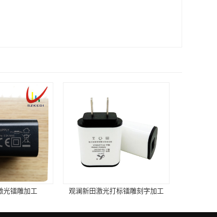
光打标镭雕刻字加工
观澜蚀刻移印钢板 晒丝印网板