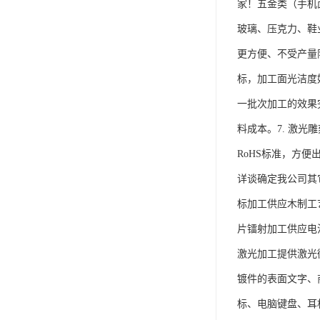
家！五金类（手机
玻璃、压克力、鞋
更方便、不受产量限
标，加工面光洁度
一批次加工的效果
料成本。7. 激
RoHS标准，方便
详谈确定我公司其
标加工供应木制工
片镭射加工供应电
激光加工提供激光
镀件的表面文字、
标、电脑键盘、耳