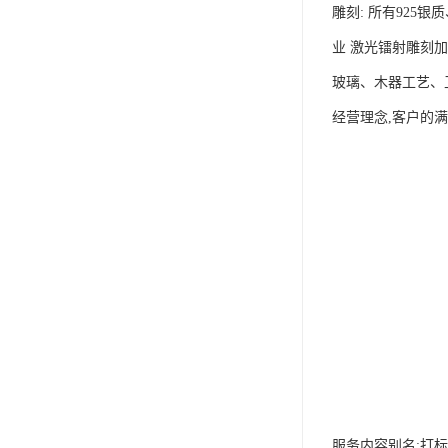
雕刻: 所有92
业 激光镭射雕刻
玻璃、木器工艺、
经营理念,客户的
服务内容别名:打标