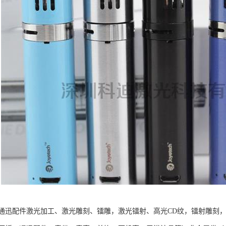
通迅配件激光加工、激光雕刻、镭雕，激光镭射、高光CD纹，镭射雕刻