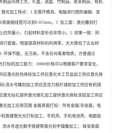
木制品吊牌工艺，礼盒，酒盒、竹制品、皮革制品、有机
 激光加工特点：1.无需开模具、电脑进行图形编辑、变
细线宽可达到0.015mm。3. 加工面：激光雕刻打
上的热量小，引起材料变形也非常小。5. 效果一致：同
品进行套裁，限度提高材料的利用率，大大降低了企业材
8. 环保节能，无污染，不含任何毒害物质，方便通过
光打标机加工能力：10000价格可以根据客户要求变化，
供应激光防伪商标加工供应激光木工艺品加工供应激光商
码/流水号雕刻加工供应亚克力相片镭射加工供应有机镜
应激光钻孔提供激光微孔加工提供激光商标洗铝加工供应
光加工应用范围 金属表面打标：所有金属/非金属，电
手机按键激光光打标加工、手机壳、手机电池壳、电脑鼠
码、流水号透光数字按键等激光刻字镭雕加工； 珠宝表面