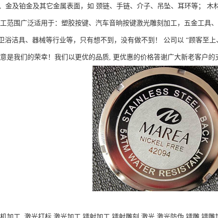
5银质、金及铂金及其它金属表面，如 颈链、手链、介子、吊坠、耳环等； 
加工范围广泛适用于：塑胶按键、汽车音晌按键激光雕刻加工，五金工具
卫浴洁具、器械等行业等，只有想不到，没有做不到！ 公司以 “顾客至上
满意是我们的荣幸！我们以更优的品质, 更优惠的价格答谢广大新老客户的
机加工,,激光打标,激光加工,镭射加工,镭射雕刻,激光,激光防伪,镭雕,镭