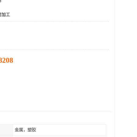
市
射加工
8208
金属，塑胶