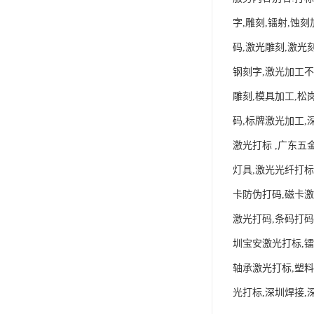
字,雕刻,镭射,蚀
码,激光雕刻,激光
钢刻字,激光加工不
雕刻,模具加工,松
码,标牌激光加工,
激光打标 ,广东五
灯具,激光光纤打标
卡防伪打码,磁卡激
激光打码,条码打码
圳宝安激光打标,镭
轴承激光打标,塑料
光打标,深圳焊接,