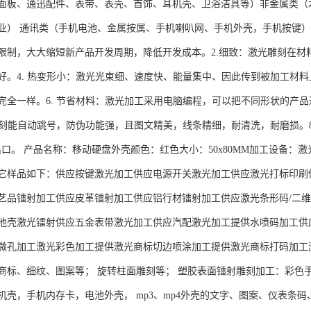
面板、通迅配件、表带、表壳、首饰、耳机壳、卫浴洁具等）非金属类（
业） 通讯类（手机电池、金属按属、手机喇叭网、手机外壳，手机按键）
制，大大缩短新产品开发周期，降低开发成本。2.细致：激光雕刻在材料表面
好。4. 热变形小：激光光束细、速度快、能量集中、因此传到被加工材料
完全一样。6. 节省材料：激光加工采用电脑编程，可以把不同形状的产
光雕刻能自动跳号，防伪功能强，且图文精美，线条精细，耐清洗，耐磨损。
出口。 产品名称：移动硬盘外壳颜色：红色大小：50x80MM加工设备：激
它样品如下：供应按键激光加工供应电源开关激光加工供应激光打标印刷
艺品镭射加工供应皮革镭射加工供应铝行材镭射加工供应激光条形码/二维
池壳激光镭射供应五金表带激光加工供应汽配激光加工提供水喷码加工供
微孔加工激光彩色加工提供激光商标切边喷涂加工提供激光商标打码加工激
商标、细纹、图案等； 旋转柱面雕刻等； 塑胶表面镭射雕刻加工：彩色
机壳，手机内存卡，电池外壳， mp3、mp4外壳的文字、图案、仪表条