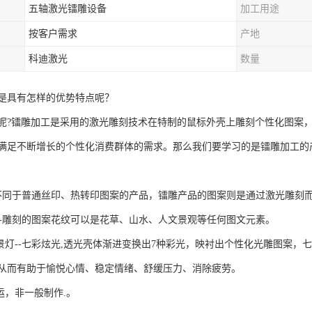
五轴激光镭雕设备
加工用途
按客户需求
产地
科迪激光
数量
是具有怎样的优势特点呢？
呢?镭雕加工是采用的激光雕刻技术在特制的鼠标外壳上雕刻个性化图案，
满足不断增长的个性化消费群体的需求。那么我们要学习的是镭雕加工的
--不同于普通丝印、热转印图案的产品，镭雕产品的图案则是通过激光雕刻
纹--雕刻的图案花纹可以是花草、山水、人文景观等任何图文元素。
背景灯--七彩炫光,透光壳体渐进变换出7种彩光，映衬出个性化光雕图案
从而有助于愉悦心情、稳定情绪、舒缓压力、消除疲劳。
运，非一般制作.。