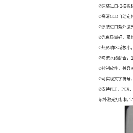
Ø原装进口扫描振
Ø高清CCD自动
Ø原装进口紫外激
Ø光束质量好，聚
Ø热影响区域极小
Ø与流水线配合，
Ø控制软件，兼容Aut
Ø可实现文字符号
Ø支持PLT、PC
紫外激光打标机,