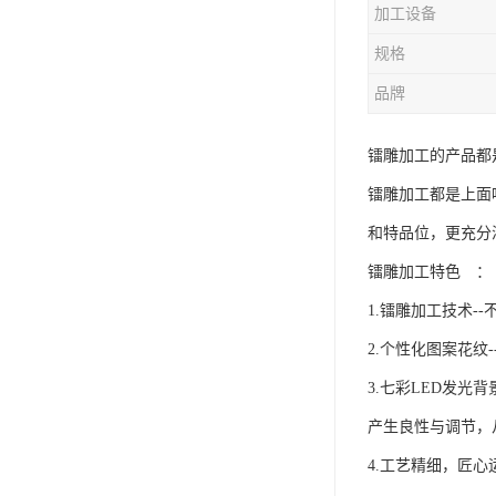
加工设备
规格
品牌
镭雕加工的产品都
镭雕加工都是上面
和特品位，更充分
镭雕加工特色 ：
1.镭雕加工技术
2.个性化图案花
3.七彩LED发光
产生良性与调节，
4.工艺精细，匠心