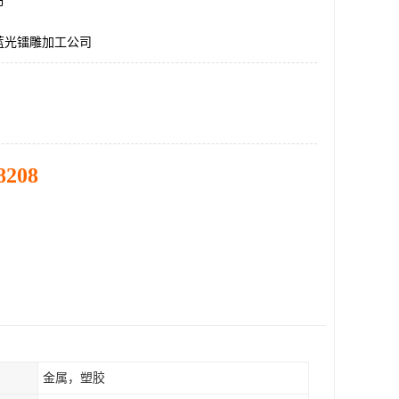
市
蓝光镭雕加工公司
8208
金属，塑胶